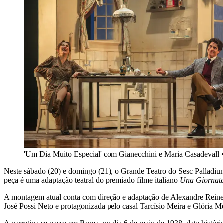
'Um Dia Muito Especial' com Gianecchini e Maria Casadevall
Neste sábado (20) e domingo (21), o Grande Teatro do Sesc Palladiu
peça é uma adaptação teatral do premiado filme italiano
Una Giornata
A montagem atual conta com direção e adaptação de Alexandre Reinecke
José Possi Neto e protagonizada pelo casal Tarcísio Meira e Glória M
A narrativa se passa em Roma, no dia 6 de maio de 1938, data históric