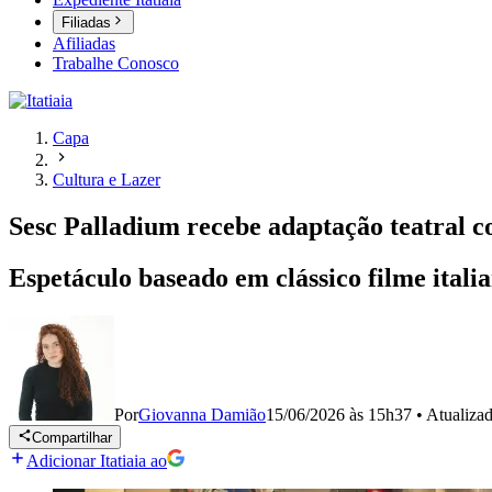
Filiadas
Afiliadas
Trabalhe Conosco
Capa
Cultura e Lazer
Sesc Palladium recebe adaptação teatral 
Espetáculo baseado em clássico filme itali
Por
Giovanna Damião
15/06/2026 às 15h37
•
Atualiza
Compartilhar
Adicionar Itatiaia ao