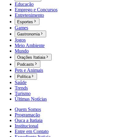
Educação
Emprego e Concursos
Entretenimento
Esportes
Games
Gastronomia
Jogos
Meio Ambiente
Mundo
Orações Itatiaia
Podcasts
Pets e Animais
Política
Saúde
Trends
Turismo
Últimas Notícias
Quem Somos
Programação
Ouça a Itatiaia
Institucional
Entre em Contato
Expediente Itatiaia