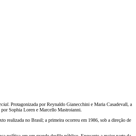
cial
. Protagonizada por Reynaldo Gianecchini e Maria Casadevall, a
do por Sophia Loren e Marcello Mastroianni.
to realizada no Brasil; a primeira ocorreu em 1986, sob a direção de
nça política em um grande desfile público. Enquanto a maior parte da