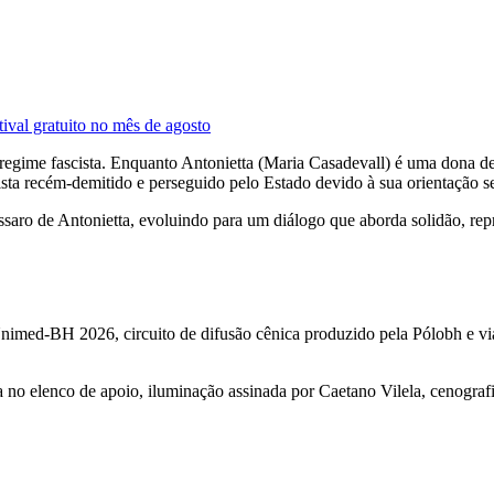
tival gratuito no mês de agosto
regime fascista. Enquanto Antonietta (Maria Casadevall) é uma dona de
ista recém-demitido e perseguido pelo Estado devido à sua orientação s
ássaro de Antonietta, evoluindo para um diálogo que aborda solidão, re
Unimed-BH 2026, circuito de difusão cênica produzido pela Pólobh e vi
lla no elenco de apoio, iluminação assinada por Caetano Vilela, cenogra