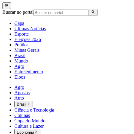
Buscar no portal
Capa
Últimas Notícias
Esporte
Eleições 2026
Política
Minas Gerais
Brasil
Mundo
Agro
Entretenimento
Eloos
Agro
Apostas
Auto
Brasil
Ciência e Tecnologia
Colunas
Copa do Mundo
Cultura e Lazer
Economia