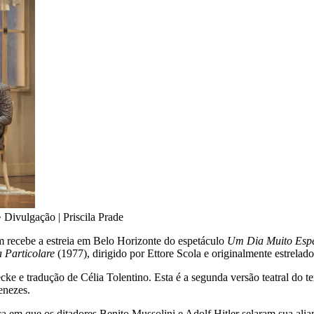
•
Divulgação | Priscila Prade
m recebe a estreia em Belo Horizonte do espetáculo
Um Dia Muito Espe
 Particolare
(1977), dirigido por Ettore Scola e originalmente estrela
 e tradução de Célia Tolentino. Esta é a segunda versão teatral do tex
enezes.
a em que os ditadores Benito Mussolini e Adolf Hitler selaram sua alia