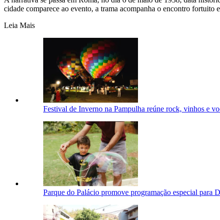
cidade comparece ao evento, a trama acompanha o encontro fortuito e
Leia Mais
Festival de Inverno na Pampulha reúne rock, vinhos e vo
Parque do Palácio promove programação especial para D