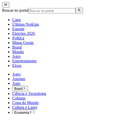
Buscar no portal
Capa
Últimas Notícias
Esporte
Eleições 2026
Política
Minas Gerais
Brasil
Mundo
Agro
Entretenimento
Eloos
Agro
Apostas
Auto
Brasil
Ciência e Tecnologia
Colunas
Copa do Mundo
Cultura e Lazer
Economia