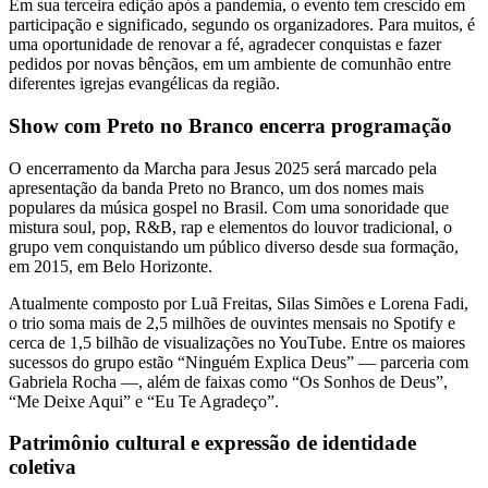
Em sua terceira edição após a pandemia, o evento tem crescido em
participação e significado, segundo os organizadores. Para muitos, é
uma oportunidade de renovar a fé, agradecer conquistas e fazer
pedidos por novas bênçãos, em um ambiente de comunhão entre
diferentes igrejas evangélicas da região.
Show com Preto no Branco encerra programação
O encerramento da Marcha para Jesus 2025 será marcado pela
apresentação da banda Preto no Branco, um dos nomes mais
populares da música gospel no Brasil. Com uma sonoridade que
mistura soul, pop, R&B, rap e elementos do louvor tradicional, o
grupo vem conquistando um público diverso desde sua formação,
em 2015, em Belo Horizonte.
Atualmente composto por Luã Freitas, Silas Simões e Lorena Fadi,
o trio soma mais de 2,5 milhões de ouvintes mensais no Spotify e
cerca de 1,5 bilhão de visualizações no YouTube. Entre os maiores
sucessos do grupo estão “Ninguém Explica Deus” — parceria com
Gabriela Rocha —, além de faixas como “Os Sonhos de Deus”,
“Me Deixe Aqui” e “Eu Te Agradeço”.
Patrimônio cultural e expressão de identidade
coletiva