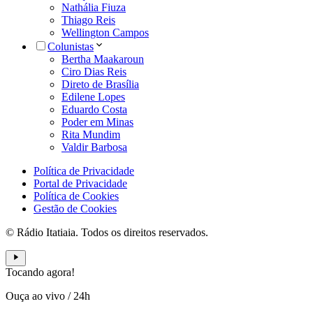
Nathália Fiuza
Thiago Reis
Wellington Campos
Colunistas
Bertha Maakaroun
Ciro Dias Reis
Direto de Brasília
Edilene Lopes
Eduardo Costa
Poder em Minas
Rita Mundim
Valdir Barbosa
Política de Privacidade
Portal de Privacidade
Política de Cookies
Gestão de Cookies
© Rádio Itatiaia. Todos os direitos reservados.
Tocando agora!
Ouça ao vivo
/
24h