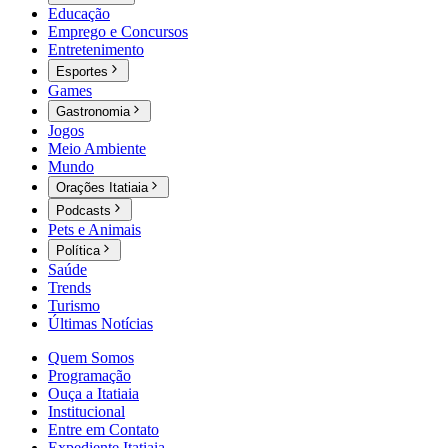
Educação
Emprego e Concursos
Entretenimento
Esportes
Games
Gastronomia
Jogos
Meio Ambiente
Mundo
Orações Itatiaia
Podcasts
Pets e Animais
Política
Saúde
Trends
Turismo
Últimas Notícias
Quem Somos
Programação
Ouça a Itatiaia
Institucional
Entre em Contato
Expediente Itatiaia