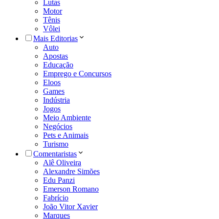
Lutas
Motor
Tênis
Vôlei
Mais Editorias
Auto
Apostas
Educação
Emprego e Concursos
Eloos
Games
Indústria
Jogos
Meio Ambiente
Negócios
Pets e Animais
Turismo
Comentaristas
Alê Oliveira
Alexandre Simões
Edu Panzi
Emerson Romano
Fabrício
João Vitor Xavier
Marques