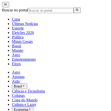
Buscar no portal
Capa
Últimas Notícias
Esporte
Eleições 2026
Política
Minas Gerais
Brasil
Mundo
Agro
Entretenimento
Eloos
Agro
Apostas
Auto
Brasil
Ciência e Tecnologia
Colunas
Copa do Mundo
Cultura e Lazer
Economia