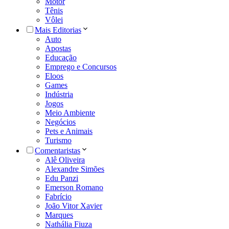
Motor
Tênis
Vôlei
Mais Editorias
Auto
Apostas
Educação
Emprego e Concursos
Eloos
Games
Indústria
Jogos
Meio Ambiente
Negócios
Pets e Animais
Turismo
Comentaristas
Alê Oliveira
Alexandre Simões
Edu Panzi
Emerson Romano
Fabrício
João Vitor Xavier
Marques
Nathália Fiuza