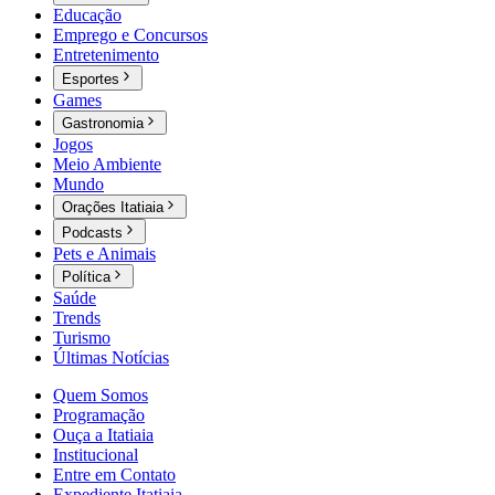
Educação
Emprego e Concursos
Entretenimento
Esportes
Games
Gastronomia
Jogos
Meio Ambiente
Mundo
Orações Itatiaia
Podcasts
Pets e Animais
Política
Saúde
Trends
Turismo
Últimas Notícias
Quem Somos
Programação
Ouça a Itatiaia
Institucional
Entre em Contato
Expediente Itatiaia