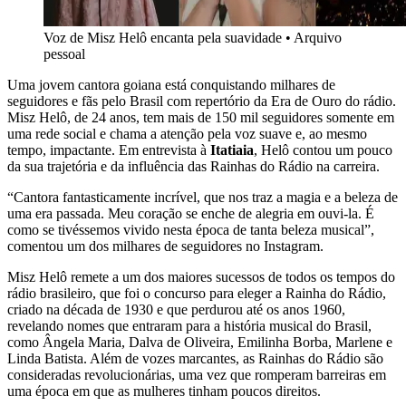
Voz de Misz Helô encanta pela suavidade
•
Arquivo
pessoal
Uma jovem cantora goiana está conquistando milhares de
seguidores e fãs pelo Brasil com repertório da Era de Ouro do rádio.
Misz Helô, de 24 anos, tem mais de 150 mil seguidores somente em
uma rede social e chama a atenção pela voz suave e, ao mesmo
tempo, impactante. Em entrevista à
Itatiaia
, Helô contou um pouco
da sua trajetória e da influência das Rainhas do Rádio na carreira.
“Cantora fantasticamente incrível, que nos traz a magia e a beleza de
uma era passada. Meu coração se enche de alegria em ouvi-la. É
como se tivéssemos vivido nesta época de tanta beleza musical”,
comentou um dos milhares de seguidores no Instagram.
Misz Helô remete a um dos maiores sucessos de todos os tempos do
rádio brasileiro, que foi o concurso para eleger a Rainha do Rádio,
criado na década de 1930 e que perdurou até os anos 1960,
revelando nomes que entraram para a história musical do Brasil,
como Ângela Maria, Dalva de Oliveira, Emilinha Borba, Marlene e
Linda Batista. Além de vozes marcantes, as Rainhas do Rádio são
consideradas revolucionárias, uma vez que romperam barreiras em
uma época em que as mulheres tinham poucos direitos.