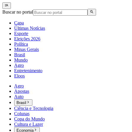
Buscar no portal
Capa
Últimas Notícias
Esporte
Eleições 2026
Política
Minas Gerais
Brasil
Mundo
Agro
Entretenimento
Eloos
Agro
Apostas
Auto
Brasil
Ciência e Tecnologia
Colunas
Copa do Mundo
Cultura e Lazer
Economia