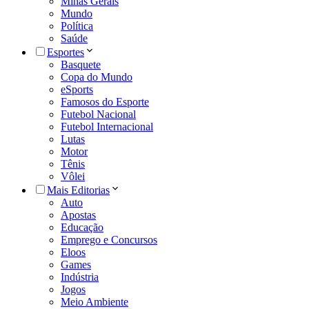
Minas Gerais
Mundo
Política
Saúde
Esportes
Basquete
Copa do Mundo
eSports
Famosos do Esporte
Futebol Nacional
Futebol Internacional
Lutas
Motor
Tênis
Vôlei
Mais Editorias
Auto
Apostas
Educação
Emprego e Concursos
Eloos
Games
Indústria
Jogos
Meio Ambiente