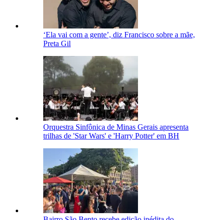
‘Ela vai com a gente’, diz Francisco sobre a mãe,
Preta Gil
Orquestra Sinfônica de Minas Gerais apresenta
trilhas de 'Star Wars' e 'Harry Potter' em BH
Bairro São Bento recebe edição inédita do