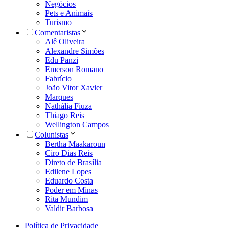
Negócios
Pets e Animais
Turismo
Comentaristas
Alê Oliveira
Alexandre Simões
Edu Panzi
Emerson Romano
Fabrício
João Vitor Xavier
Marques
Nathália Fiuza
Thiago Reis
Wellington Campos
Colunistas
Bertha Maakaroun
Ciro Dias Reis
Direto de Brasília
Edilene Lopes
Eduardo Costa
Poder em Minas
Rita Mundim
Valdir Barbosa
Política de Privacidade