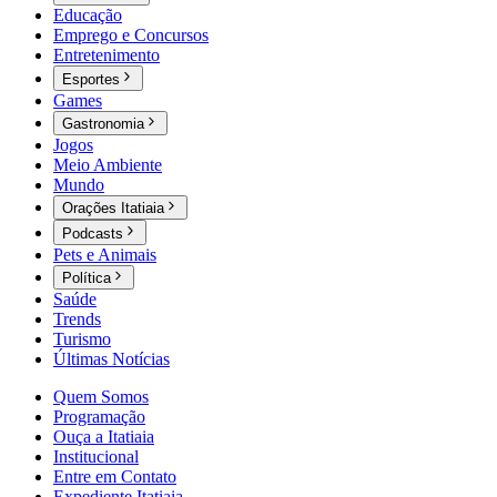
Educação
Emprego e Concursos
Entretenimento
Esportes
Games
Gastronomia
Jogos
Meio Ambiente
Mundo
Orações Itatiaia
Podcasts
Pets e Animais
Política
Saúde
Trends
Turismo
Últimas Notícias
Quem Somos
Programação
Ouça a Itatiaia
Institucional
Entre em Contato
Expediente Itatiaia