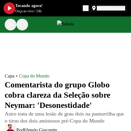
Tocando agora!
Belo Horizonte
Ouça ao vivo
/
24h
Capa
Copa do Mundo
Comentarista do grupo Globo
cobra clareza da Seleção sobre
Neymar: 'Desonestidade'
Astro trata de uma lesão de grau dois na panturrilha que
o tirou dos dois amistosos pré-Copa do Mundo
Por
Rômulo Giacomin