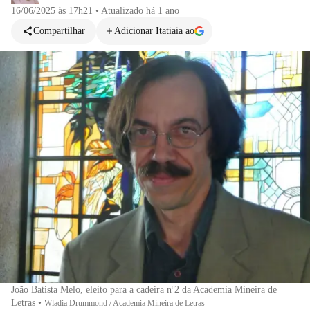
16/06/2025 às 17h21
•
Atualizado
há 1 ano
Compartilhar
Adicionar Itatiaia ao
João Batista Melo, eleito para a cadeira nº2 da Academia Mineira de
Letras
•
Wladia Drummond / Academia Mineira de Letras