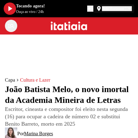
Tocando agora!
Belo Horizonte
Ouça ao vivo
/
24h
Capa
Cultura e Lazer
João Batista Melo, o novo imortal
da Academia Mineira de Letras
Escritor, cineasta e compositor foi eleito nesta segunda
(16) para ocupar a cadeira de número 02 e substitui
Benito Barreto, morto em 2025
Por
Marina Borges