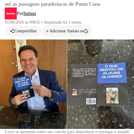
até as paisagens paradisíacas de Punta Cana
Por
Itatiaia
01/06/2026 às 09h35
•
Atualizado
há 2 meses
Compartilhar
Adicionar Itatiaia ao
Livro se apresenta como um convite para desacelerar e enxergar o mundo