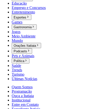
Educação
Emprego e Concursos
Entretenimento
Esportes
Games
Gastronomia
Jogos
Meio Ambiente
Mundo
Orações Itatiaia
Podcasts
Pets e Animais
Política
Saúde
Trends
Turismo
Últimas Notícias
Quem Somos
Programação
Ouça a Itatiaia
Institucional
Entre em Contato
Expediente Itatiaia