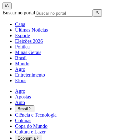
Buscar no portal
Capa
Últimas Notícias
Esporte
Eleições 2026
Política
Minas Gerais
Brasil
Mundo
Agro
Entretenimento
Eloos
Agro
Apostas
Auto
Brasil
Ciência e Tecnologia
Colunas
Copa do Mundo
Cultura e Lazer
Economia