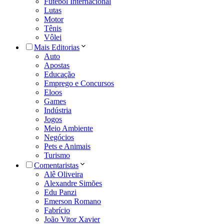
Futebol Internacional
Lutas
Motor
Tênis
Vôlei
Mais Editorias
Auto
Apostas
Educação
Emprego e Concursos
Eloos
Games
Indústria
Jogos
Meio Ambiente
Negócios
Pets e Animais
Turismo
Comentaristas
Alê Oliveira
Alexandre Simões
Edu Panzi
Emerson Romano
Fabrício
João Vitor Xavier