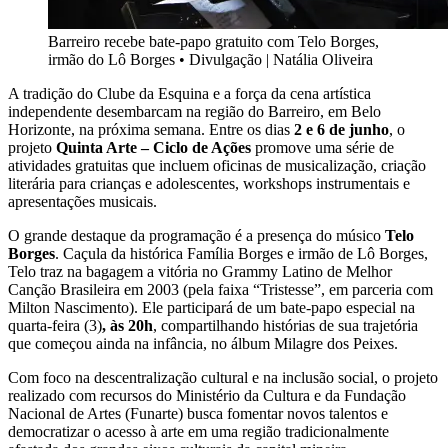
Barreiro recebe bate-papo gratuito com Telo Borges,
irmão do Lô Borges
•
Divulgação | Natália Oliveira
A tradição do Clube da Esquina e a força da cena artística
independente desembarcam na região do Barreiro, em Belo
Horizonte, na próxima semana. Entre os dias
2 e 6 de junho
, o
projeto
Quinta Arte – Ciclo de Ações
promove uma série de
atividades gratuitas que incluem oficinas de musicalização, criação
literária para crianças e adolescentes, workshops instrumentais e
apresentações musicais.
O grande destaque da programação é a presença do músico
Telo
Borges
. Caçula da histórica Família Borges e irmão de Lô Borges,
Telo traz na bagagem a vitória no Grammy Latino de Melhor
Canção Brasileira em 2003 (pela faixa “Tristesse”, em parceria com
Milton Nascimento). Ele participará de um bate-papo especial na
quarta-feira (3)
, às 20h
, compartilhando histórias de sua trajetória
que começou ainda na infância, no álbum Milagre dos Peixes.
Com foco na descentralização cultural e na inclusão social, o projeto
realizado com recursos do Ministério da Cultura e da Fundação
Nacional de Artes (Funarte) busca fomentar novos talentos e
democratizar o acesso à arte em uma região tradicionalmente