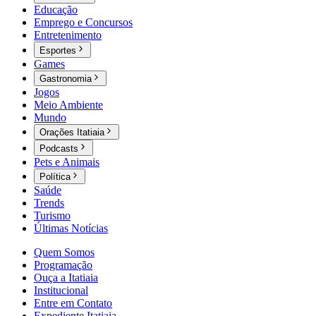
Educação
Emprego e Concursos
Entretenimento
Esportes
Games
Gastronomia
Jogos
Meio Ambiente
Mundo
Orações Itatiaia
Podcasts
Pets e Animais
Política
Saúde
Trends
Turismo
Últimas Notícias
Quem Somos
Programação
Ouça a Itatiaia
Institucional
Entre em Contato
Expediente Itatiaia