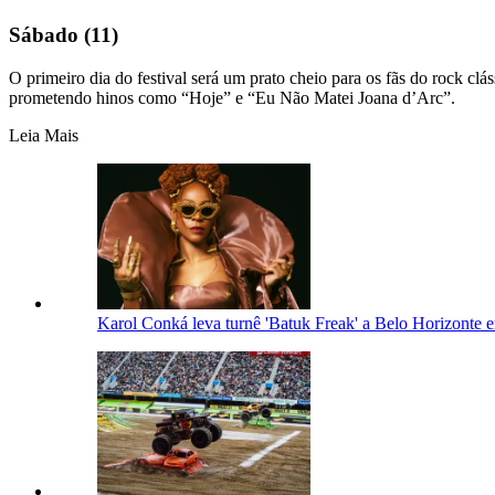
Sábado (11)
O primeiro dia do festival será um prato cheio para os fãs do rock cl
prometendo hinos como “Hoje” e “Eu Não Matei Joana d’Arc”.
Leia Mais
Karol Conká leva turnê 'Batuk Freak' a Belo Horizonte e