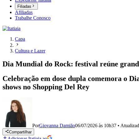
Filiadas
Afiliadas
Trabalhe Conosco
Capa
Cultura e Lazer
Dia Mundial do Rock: festival reúne gran
Celebração em dose dupla comemora o Dia 
shows no Shopping Del Rey
Por
Giovanna Damião
06/07/2026 às 10h37
•
Atualiza
Compartilhar
Adicionar Itatiaia ao