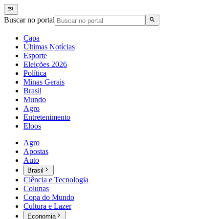
Buscar no portal
Capa
Últimas Notícias
Esporte
Eleições 2026
Política
Minas Gerais
Brasil
Mundo
Agro
Entretenimento
Eloos
Agro
Apostas
Auto
Brasil
Ciência e Tecnologia
Colunas
Copa do Mundo
Cultura e Lazer
Economia