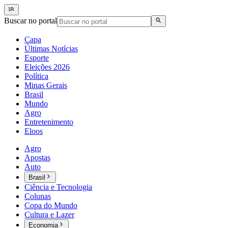
Buscar no portal
Capa
Últimas Notícias
Esporte
Eleições 2026
Política
Minas Gerais
Brasil
Mundo
Agro
Entretenimento
Eloos
Agro
Apostas
Auto
Brasil
Ciência e Tecnologia
Colunas
Copa do Mundo
Cultura e Lazer
Economia