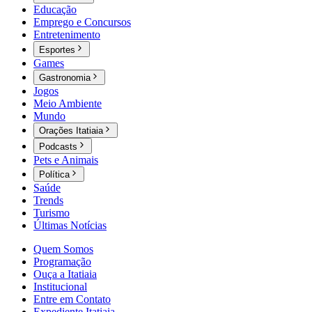
Educação
Emprego e Concursos
Entretenimento
Esportes
Games
Gastronomia
Jogos
Meio Ambiente
Mundo
Orações Itatiaia
Podcasts
Pets e Animais
Política
Saúde
Trends
Turismo
Últimas Notícias
Quem Somos
Programação
Ouça a Itatiaia
Institucional
Entre em Contato
Expediente Itatiaia