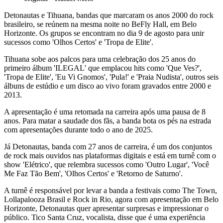
Detonautas e Tihuana, bandas que marcaram os anos 2000 do rock
brasileiro, se reúnem na mesma noite no BeFly Hall, em Belo
Horizonte. Os grupos se encontram no dia 9 de agosto para unir
sucessos como 'Olhos Certos' e 'Tropa de Elite'.
Tihuana sobe aos palcos para uma celebração dos 25 anos do
primeiro álbum 'ILEGAL' que emplacou hits como 'Que Ves?',
'Tropa de Elite', 'Eu Vi Gnomos', 'Pula!' e 'Praia Nudista', outros seis
álbuns de estúdio e um disco ao vivo foram gravados entre 2000 e
2013.
A apresentação é uma retomada na carreira após uma pausa de 8
anos. Para matar a saudade dos fãs, a banda bota os pés na estrada
com apresentações durante todo o ano de 2025.
Já Detonautas, banda com 27 anos de carreira, é um dos conjuntos
de rock mais ouvidos nas plataformas digitais e está em turnê com o
show 'Elétrico', que relembra sucessos como 'Outro Lugar', 'Você
Me Faz Tão Bem', 'Olhos Certos' e 'Retorno de Saturno'.
A turnê é responsável por levar a banda a festivais como The Town,
Lollapalooza Brasil e Rock in Rio, agora com apresentação em Belo
Horizonte, Detonautas quer apresentar surpresas e impressionar o
público. Tico Santa Cruz, vocalista, disse que é uma experiência