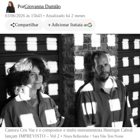
Por
Giovanna Damião
03/06/2026 às 15h43
•
Atualizado
há 2 meses
Compartilhar
Adicionar Itatiaia ao
Cantora Cris Vaz e o compositor e multi-instrumentista Henrique Cabral
lançam IMPREVISTO – Vol 2
•
Niura Bellavinha + Sara Não Tem Nome