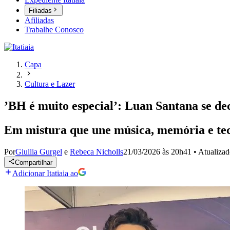
Filiadas
Afiliadas
Trabalhe Conosco
Capa
Cultura e Lazer
’BH é muito especial’: Luan Santana se de
Em mistura que une música, memória e tecn
Por
Giullia Gurgel
e
Rebeca Nicholls
21/03/2026 às 20h41
•
Atualiza
Compartilhar
Adicionar Itatiaia ao