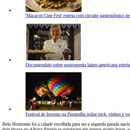
'Macacos Cine Fest' estreia com circuito gastronômico in
Documentário sobre gastronomia latino-americana estrei
Festival de Inverno na Pampulha reúne rock, vinhos e vo
Belo Horizonte foi a cidade escolhida para ser a segunda parada naci
dois shows no Allianz Parque se esgotaram em apenas quatro horas,