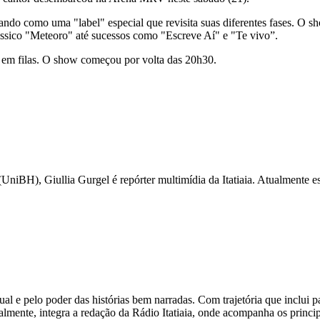
onando como uma "label" especial que revisita suas diferentes fases. O 
ássico "Meteoro" até sucessos como "Escreve Aí" e "Te vivo”.
s em filas. O show começou por volta das 20h30.
iBH), Giullia Gurgel é repórter multimídia da Itatiaia. Atualmente esc
l e pelo poder das histórias bem narradas. Com trajetória que inclui 
almente, integra a redação da Rádio Itatiaia, onde acompanha os princ