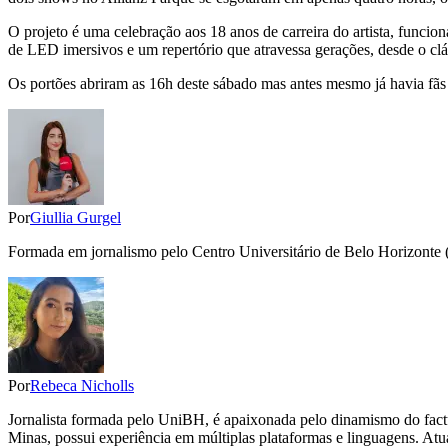
O projeto é uma celebração aos 18 anos de carreira do artista, funci
de LED imersivos e um repertório que atravessa gerações, desde o cl
Os portões abriram as 16h deste sábado mas antes mesmo já havia fã
Por
Giullia Gurgel
Formada em jornalismo pelo Centro Universitário de Belo Horizonte (Un
Por
Rebeca Nicholls
Jornalista formada pelo UniBH, é apaixonada pelo dinamismo do factua
Minas, possui experiência em múltiplas plataformas e linguagens. Atu