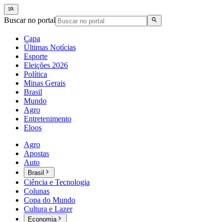
Buscar no portal
Capa
Últimas Notícias
Esporte
Eleições 2026
Política
Minas Gerais
Brasil
Mundo
Agro
Entretenimento
Eloos
Agro
Apostas
Auto
Brasil
Ciência e Tecnologia
Colunas
Copa do Mundo
Cultura e Lazer
Economia