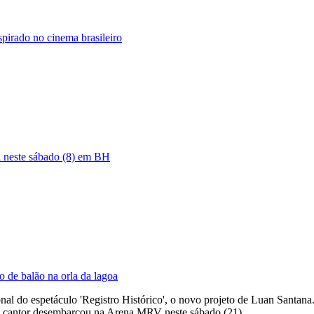
spirado no cinema brasileiro
a neste sábado (8) em BH
o de balão na orla da lagoa
onal do espetáculo 'Registro Histórico', o novo projeto de Luan Santan
 o cantor desembarcou na Arena MRV neste sábado (21).