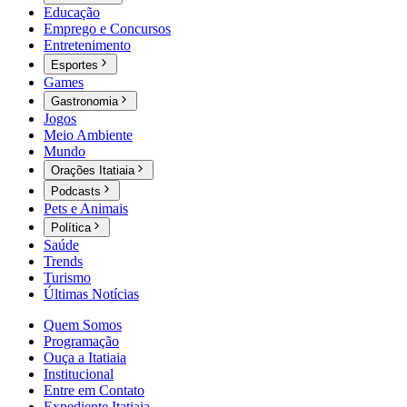
Educação
Emprego e Concursos
Entretenimento
Esportes
Games
Gastronomia
Jogos
Meio Ambiente
Mundo
Orações Itatiaia
Podcasts
Pets e Animais
Política
Saúde
Trends
Turismo
Últimas Notícias
Quem Somos
Programação
Ouça a Itatiaia
Institucional
Entre em Contato
Expediente Itatiaia