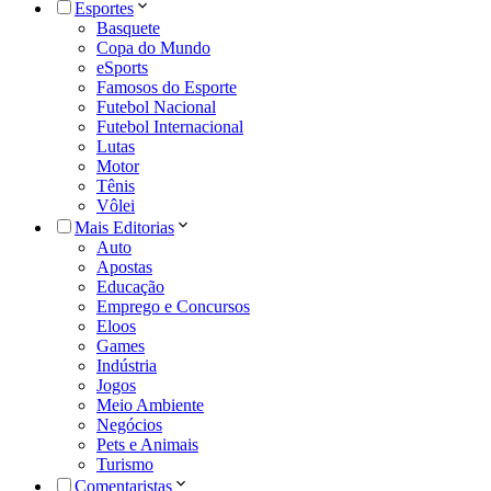
Esportes
Basquete
Copa do Mundo
eSports
Famosos do Esporte
Futebol Nacional
Futebol Internacional
Lutas
Motor
Tênis
Vôlei
Mais Editorias
Auto
Apostas
Educação
Emprego e Concursos
Eloos
Games
Indústria
Jogos
Meio Ambiente
Negócios
Pets e Animais
Turismo
Comentaristas