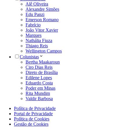
Alê Oliveira
Alexandre Simões
Edu Panzi
Emerson Romano
Fabrício
João Vitor Xavier
Marques
Nathália Fiuza
Thiago Reis
Wellington Campos
Colunistas
Bertha Maakaroun
Ciro Dias Reis
Direto de Brasília
Edilene Lopes
Eduardo Costa
Poder em Minas
Rita Mundim
Valdir Barbosa
Política de Privacidade
Portal de Privacidade
Política de Cookies
Gestão de Cookies