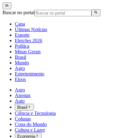
Buscar no portal
Capa
Últimas Notícias
Esporte
Eleições 2026
Política
Minas Gerais
Brasil
Mundo
Agro
Entretenimento
Eloos
Agro
Apostas
Auto
Brasil
Ciência e Tecnologia
Colunas
Copa do Mundo
Cultura e Lazer
Economia