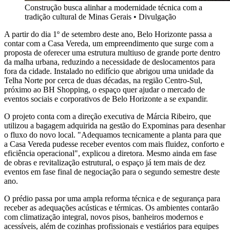
Construção busca alinhar a modernidade técnica com a
tradição cultural de Minas Gerais
•
Divulgação
A partir do dia 1º de setembro deste ano, Belo Horizonte passa a
contar com a Casa Vereda, um empreendimento que surge com a
proposta de oferecer uma estrutura multiuso de grande porte dentro
da malha urbana, reduzindo a necessidade de deslocamentos para
fora da cidade.
Instalado no edifício que abrigou uma unidade da
Telha Norte por cerca de duas décadas, na região Centro-Sul,
próximo ao BH Shopping, o espaço quer ajudar o mercado de
eventos sociais e corporativos de Belo Horizonte a se expandir.
O projeto conta com a
direção executiva de Márcia Ribeiro, que
utilizou a bagagem adquirida na gestão do Expominas para desenhar
o fluxo do novo local
. "Adequamos tecnicamente a planta para que
a Casa Vereda pudesse receber eventos com mais fluidez, conforto e
eficiência operacional", explicou a diretora
. Mesmo ainda em fase
de obras e revitalização estrutural, o espaço já tem mais de dez
eventos em fase final de negociação para o segundo semestre deste
ano
.
O prédio passa por uma ampla reforma técnica e de segurança para
receber as adequações acústicas e térmicas
. Os ambientes contarão
com climatização integral, novos pisos, banheiros modernos e
acessíveis, além de cozinhas profissionais e vestiários para equipes