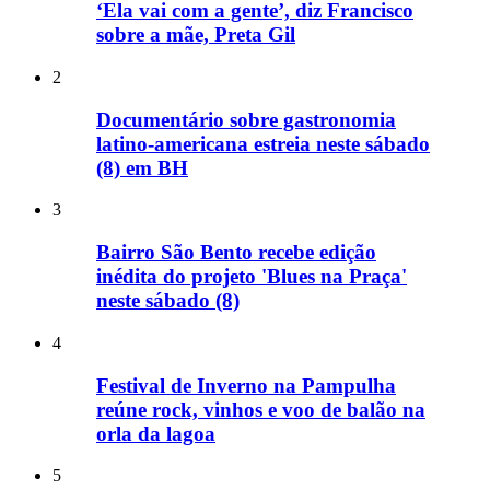
‘Ela vai com a gente’, diz Francisco
sobre a mãe, Preta Gil
2
Documentário sobre gastronomia
latino-americana estreia neste sábado
(8) em BH
3
Bairro São Bento recebe edição
inédita do projeto 'Blues na Praça'
neste sábado (8)
4
Festival de Inverno na Pampulha
reúne rock, vinhos e voo de balão na
orla da lagoa
5