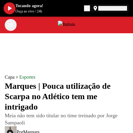
Tocando agora!
Belo Horizonte
Ouça ao vivo
/
24h
Capa
Esportes
Marques | Pouca utilização de
Scarpa no Atlético tem me
intrigado
Meia não tem sido titular no time treinado por Jorge
Sampaoli
Por
Marques