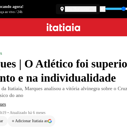
ocando agora!
Belo Horizonte
ça ao vivo
/
24h
es
es | O Atlético foi superi
nto e na individualidade
da Itatiaia, Marques analisou a vitória alvinegra sobre o Cruz
ssico do ano
ues
3h19
•
Atualizado
há 6 meses
ar
Adicionar Itatiaia ao