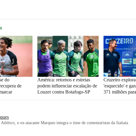
m
se do
América: retornos e estreias
Cruzeiro explor
 recupera de
podem influenciar escalação de
'esquecido' e gar
 marcar
Louzer contra Botafogo-SP
371 milhões para
ques
 Atlético, o ex-atacante Marques integra o time de comentaristas da Itatiaia