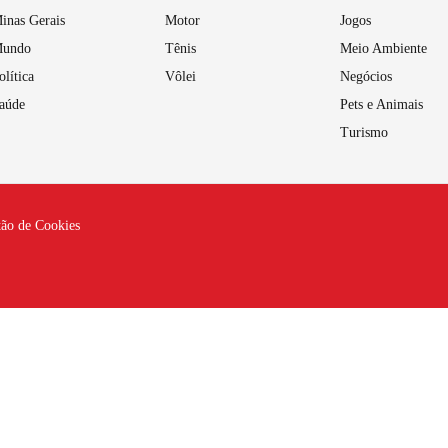
inas Gerais
Motor
Jogos
undo
Tênis
Meio Ambiente
olítica
Vôlei
Negócios
aúde
Pets e Animais
Turismo
tão de Cookies