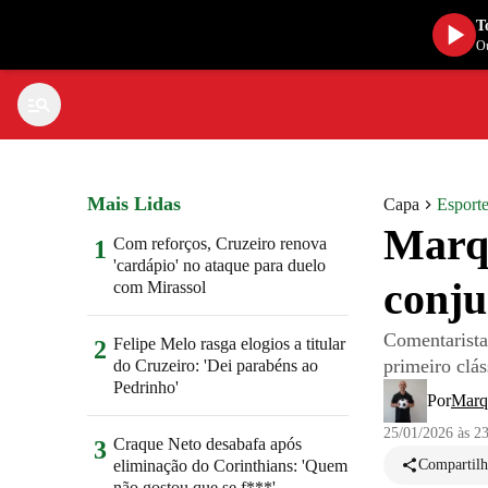
T
Ou
Mais Lidas
Capa
Esport
Marqu
Com reforços, Cruzeiro renova
1
'cardápio' no ataque para duelo
conju
com Mirassol
Comentarista 
Felipe Melo rasga elogios a titular
2
primeiro clá
do Cruzeiro: 'Dei parabéns ao
Pedrinho'
Por
Marq
25/01/2026 às 2
Craque Neto desabafa após
3
eliminação do Corinthians: 'Quem
Compartilh
não gostou que se f***'