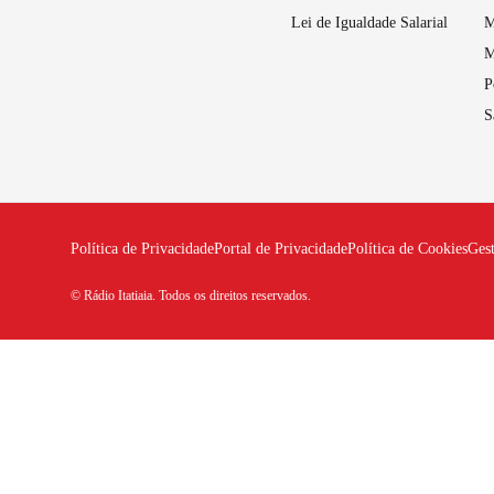
Lei de Igualdade Salarial
M
M
P
S
Política de Privacidade
Portal de Privacidade
Política de Cookies
Ges
© Rádio Itatiaia. Todos os direitos reservados.