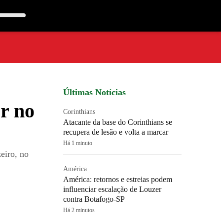
Últimas Notícias
or no
Corinthians
Atacante da base do Corinthians se
recupera de lesão e volta a marcar
Há 1 minuto
eiro, no
América
América: retornos e estreias podem
influenciar escalação de Louzer
contra Botafogo-SP
Há 2 minutos