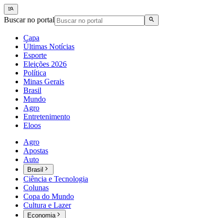
Buscar no portal
Capa
Últimas Notícias
Esporte
Eleições 2026
Política
Minas Gerais
Brasil
Mundo
Agro
Entretenimento
Eloos
Agro
Apostas
Auto
Brasil
Ciência e Tecnologia
Colunas
Copa do Mundo
Cultura e Lazer
Economia