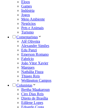
Eloos
Games
Indústria
Jogos
Meio Ambiente
Negócios
Pets e Animais
Turismo
Comentaristas
Alê Oliveira
Alexandre Simões
Edu Panzi
Emerson Romano
Fabrício
João Vitor Xavier
Marques
Nathália Fiuza
Thiago Reis
Wellington Campos
Colunistas
Bertha Maakaroun
Ciro Dias Reis
Direto de Brasília
Edilene Lopes
Eduardo Costa