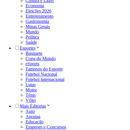
Cultura e Lazer
Economia
Eleições 2026
Entretenimento
Gastronomia
Minas Gerais
Mundo
Política
Saúde
Esportes
Basquete
Copa do Mundo
eSports
Famosos do Esporte
Futebol Nacional
Futebol Internacional
Lutas
Motor
Tênis
Vôlei
Mais Editorias
Auto
Apostas
Educação
Emprego e Concursos