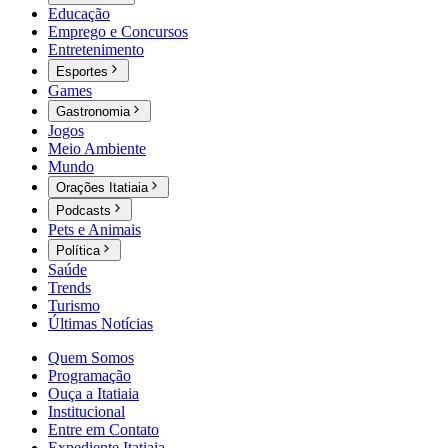
Educação
Emprego e Concursos
Entretenimento
Esportes
Games
Gastronomia
Jogos
Meio Ambiente
Mundo
Orações Itatiaia
Podcasts
Pets e Animais
Política
Saúde
Trends
Turismo
Últimas Notícias
Quem Somos
Programação
Ouça a Itatiaia
Institucional
Entre em Contato
Expediente Itatiaia