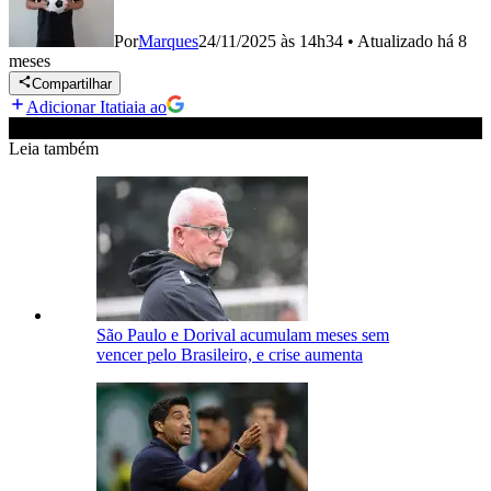
Por
Marques
24/11/2025 às 14h34
•
Atualizado
há 8
meses
Compartilhar
Adicionar Itatiaia ao
Leia também
São Paulo e Dorival acumulam meses sem
vencer pelo Brasileiro, e crise aumenta