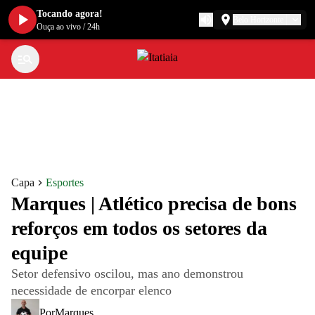
Tocando agora!
Belo Horizonte
Ouça ao vivo
/
24h
Capa
Esportes
Marques | Atlético precisa de bons
reforços em todos os setores da
equipe
Setor defensivo oscilou, mas ano demonstrou
necessidade de encorpar elenco
Por
Marques