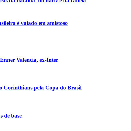
as da batalha' no nariz e na canela
asileiro é vaiado em amistoso
Enner Valencia, ex-Inter
o Corinthians pela Copa do Brasil
s de base