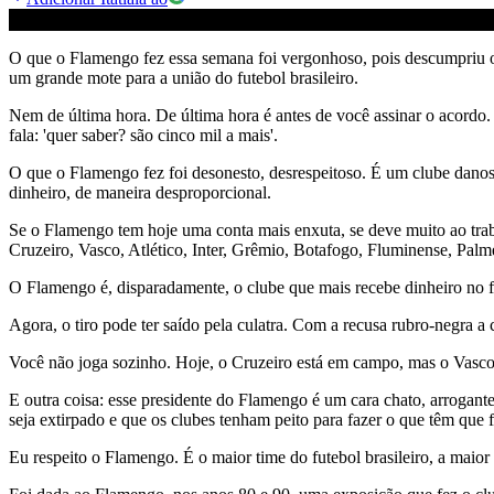
O que o Flamengo fez essa semana foi vergonhoso, pois descumpriu o 
um grande mote para a união do futebol brasileiro.
Nem de última hora. De última hora é antes de você assinar o acordo.
fala: 'quer saber? são cinco mil a mais'.
O que o Flamengo fez foi desonesto, desrespeitoso. É um clube danoso
dinheiro, de maneira desproporcional.
Se o Flamengo tem hoje uma conta mais enxuta, se deve muito ao tra
Cruzeiro, Vasco, Atlético, Inter, Grêmio, Botafogo, Fluminense, Palme
O Flamengo é, disparadamente, o clube que mais recebe dinheiro no fu
Agora, o tiro pode ter saído pela culatra. Com a recusa rubro-negra 
Você não joga sozinho. Hoje, o Cruzeiro está em campo, mas o Vasc
E outra coisa: esse presidente do Flamengo é um cara chato, arrogant
seja extirpado e que os clubes tenham peito para fazer o que têm que f
Eu respeito o Flamengo. É o maior time do futebol brasileiro, a maior 