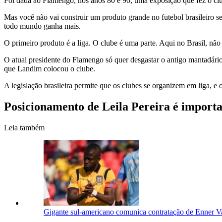
Foi dada ao Flamengo, nos anos 80 e 90, uma exposição que fez o club
Mas você não vai construir um produto grande no futebol brasileiro se 
todo mundo ganha mais.
O primeiro produto é a liga. O clube é uma parte. Aqui no Brasil, não
O atual presidente do Flamengo só quer desgastar o antigo mantadári
que Landim colocou o clube.
A legislação brasileira permite que os clubes se organizem em liga, e
Posicionamento de Leila Pereira é import
Leia também
Gigante sul-americano comunica contratação de Enner Va