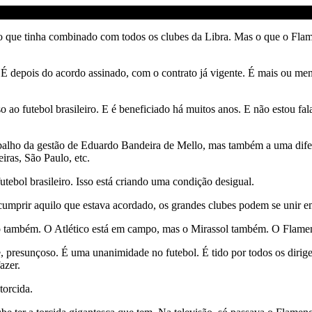
que tinha combinado com todos os clubes da Libra. Mas o que o Flamen
 É depois do acordo assinado, com o contrato já vigente. É mais ou men
 ao futebol brasileiro. E é beneficiado há muitos anos. E não estou fa
balho da gestão de Eduardo Bandeira de Mello, mas também a uma difer
iras, São Paulo, etc.
tebol brasileiro. Isso está criando uma condição desigual.
a cumprir aquilo que estava acordado, os grandes clubes podem se unir 
o também. O Atlético está em campo, mas o Mirassol também. O Flamen
e, presunçoso. É uma unanimidade no futebol. É tido por todos os dirige
azer.
torcida.