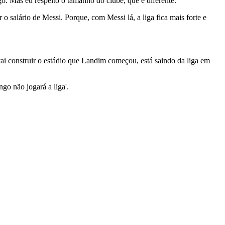
o. Mas eu respeito o tamanho do clube, que é diferente.
o salário de Messi. Porque, com Messi lá, a liga fica mais forte e
ai construir o estádio que Landim começou, está saindo da liga em
go não jogará a liga'.