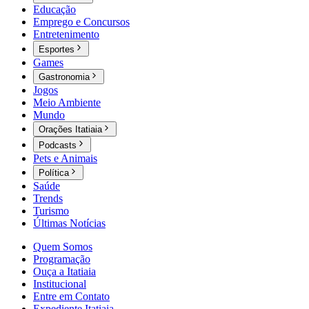
Educação
Emprego e Concursos
Entretenimento
Esportes
Games
Gastronomia
Jogos
Meio Ambiente
Mundo
Orações Itatiaia
Podcasts
Pets e Animais
Política
Saúde
Trends
Turismo
Últimas Notícias
Quem Somos
Programação
Ouça a Itatiaia
Institucional
Entre em Contato
Expediente Itatiaia