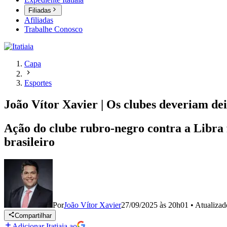
Filiadas
Afiliadas
Trabalhe Conosco
Capa
Esportes
João Vítor Xavier | Os clubes deveriam de
Ação do clube rubro-negro contra a Libra f
brasileiro
Por
João Vítor Xavier
27/09/2025 às 20h01
•
Atualiza
Compartilhar
Adicionar Itatiaia ao