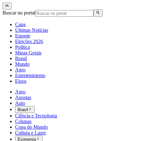
Buscar no portal
Capa
Últimas Notícias
Esporte
Eleições 2026
Política
Minas Gerais
Brasil
Mundo
Agro
Entretenimento
Eloos
Agro
Apostas
Auto
Brasil
Ciência e Tecnologia
Colunas
Copa do Mundo
Cultura e Lazer
Economia