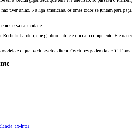
e ter a torcida gigantesca que tem. Na televisão, só passava o Flameng
não tiver união. Na liga americana, os times todos se juntam para pagar 
 temos essa capacidade.
o, Rodolfo Landim, que ganhou tudo e é um cara competente. Ele não v
 o modelo é o que os clubes decidirem. Os clubes podem falar: 'O Flamen
ante
lencia, ex-Inter