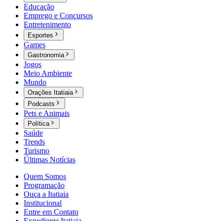
Educação
Emprego e Concursos
Entretenimento
Esportes
Games
Gastronomia
Jogos
Meio Ambiente
Mundo
Orações Itatiaia
Podcasts
Pets e Animais
Política
Saúde
Trends
Turismo
Últimas Notícias
Quem Somos
Programação
Ouça a Itatiaia
Institucional
Entre em Contato
Expediente Itatiaia