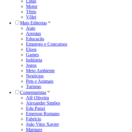
Lutas
Motor
Tênis
Vôlei
Mais Editorias
Auto
Apostas
Educação
Emprego e Concursos
Eloos
Games
Indústria
Jogos
Meio Ambiente
Negócios
Pets e Animais
Turismo
Comentaristas
Alê Oliveira
Alexandre Simões
Edu Panzi
Emerson Romano
Fabrício
João Vitor Xavier
Marques