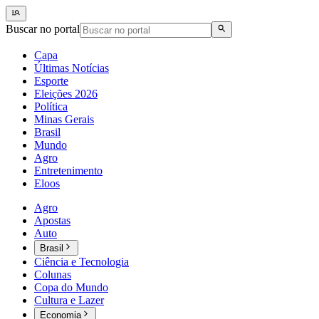
Buscar no portal
Capa
Últimas Notícias
Esporte
Eleições 2026
Política
Minas Gerais
Brasil
Mundo
Agro
Entretenimento
Eloos
Agro
Apostas
Auto
Brasil
Ciência e Tecnologia
Colunas
Copa do Mundo
Cultura e Lazer
Economia