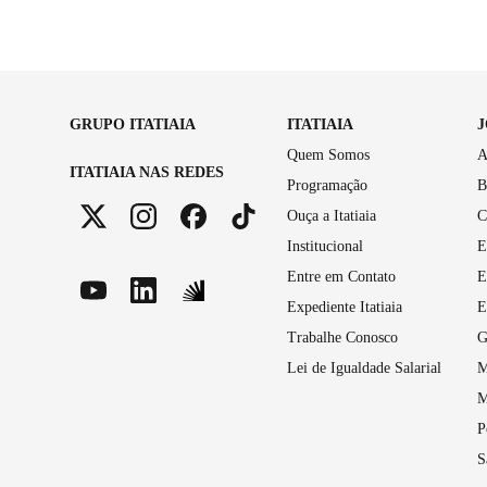
GRUPO ITATIAIA
ITATIAIA
Quem Somos
A
ITATIAIA NAS REDES
Programação
B
Ouça a Itatiaia
C
Institucional
E
Entre em Contato
E
Expediente Itatiaia
E
Trabalhe Conosco
G
Lei de Igualdade Salarial
M
M
P
S