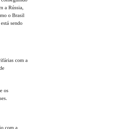
m a Rússia,
mo o Brasil
 está sendo
ifárias com a
nde
e os
ses.
io com a