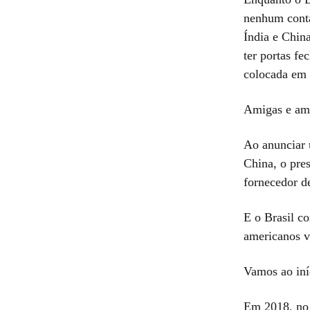
nenhum conta
Índia e Chin
ter portas f
colocada em 
Amigas e am
Ao anunciar 
China, o pre
fornecedor de
E o Brasil c
americanos v
Vamos ao iníc
Em 2018, no 