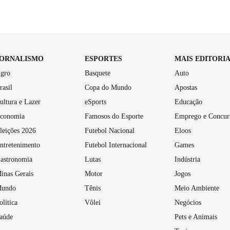
JORNALISMO
ESPORTES
MAIS EDITORI
gro
Basquete
Auto
rasil
Copa do Mundo
Apostas
ultura e Lazer
eSports
Educação
conomia
Famosos do Esporte
Emprego e Concur
leições 2026
Futebol Nacional
Eloos
ntretenimento
Futebol Internacional
Games
astronomia
Lutas
Indústria
inas Gerais
Motor
Jogos
undo
Tênis
Meio Ambiente
olítica
Vôlei
Negócios
aúde
Pets e Animais