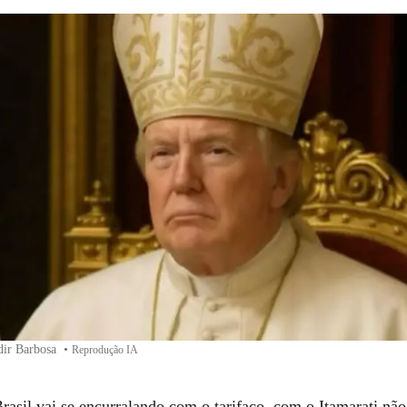
dir Barbosa
•
Reprodução IA
rasil vai se encurralando com o tarifaço, com o Itamarati nã