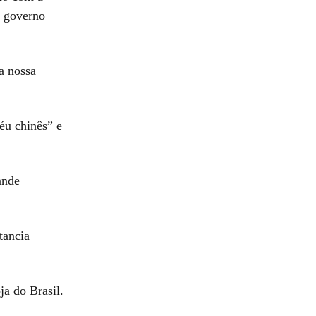
o governo
a nossa
éu chinês” e
ande
tancia
a do Brasil.