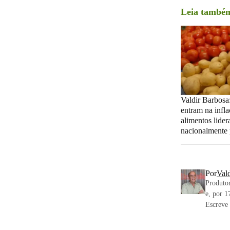
Leia també
Valdir Barbosa:
entram na infl
alimentos lider
nacionalmente
Por
Val
Produtor
e, por 1
Escreve