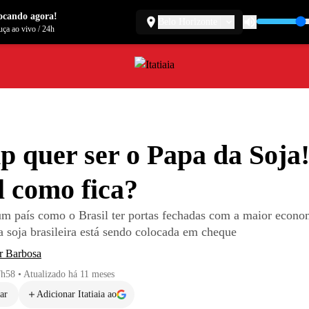
ocando agora!
Belo Horizonte
ça ao vivo
/
24h
 quer ser o Papa da Soja!
l como fica?
 país como o Brasil ter portas fechadas com a maior econo
 soja brasileira está sendo colocada em cheque
r Barbosa
7h58
•
Atualizado
há 11 meses
ar
Adicionar Itatiaia ao