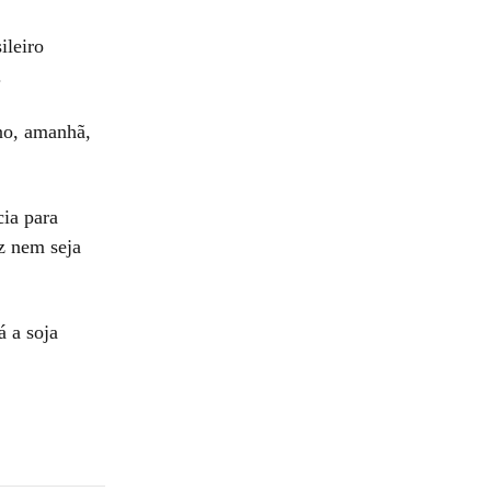
ileiro
.
no, amanhã,
cia para
ez nem seja
á a soja