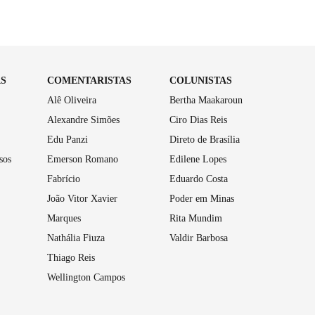
AS
COMENTARISTAS
COLUNISTAS
Alê Oliveira
Bertha Maakaroun
Alexandre Simões
Ciro Dias Reis
Edu Panzi
Direto de Brasília
sos
Emerson Romano
Edilene Lopes
Fabrício
Eduardo Costa
João Vitor Xavier
Poder em Minas
Marques
Rita Mundim
Nathália Fiuza
Valdir Barbosa
Thiago Reis
Wellington Campos