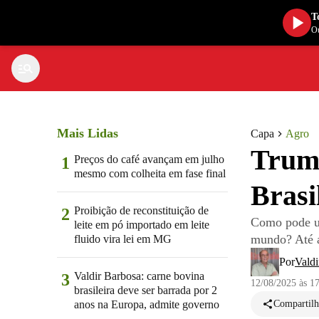
T
Ou
Mais Lidas
Capa
Agro
Trump
Preços do café avançam em julho
1
mesmo com colheita em fase final
Brasi
Proibição de reconstituição de
2
Como pode um
leite em pó importado em leite
mundo? Até a
fluido vira lei em MG
Por
Valdi
Valdir Barbosa: carne bovina
3
12/08/2025 às 1
brasileira deve ser barrada por 2
anos na Europa, admite governo
Compartilh