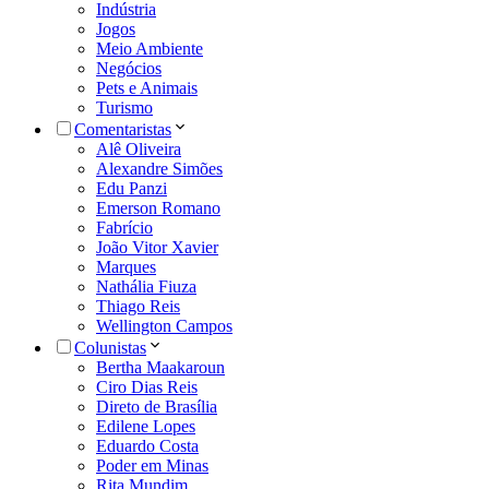
Indústria
Jogos
Meio Ambiente
Negócios
Pets e Animais
Turismo
Comentaristas
Alê Oliveira
Alexandre Simões
Edu Panzi
Emerson Romano
Fabrício
João Vitor Xavier
Marques
Nathália Fiuza
Thiago Reis
Wellington Campos
Colunistas
Bertha Maakaroun
Ciro Dias Reis
Direto de Brasília
Edilene Lopes
Eduardo Costa
Poder em Minas
Rita Mundim