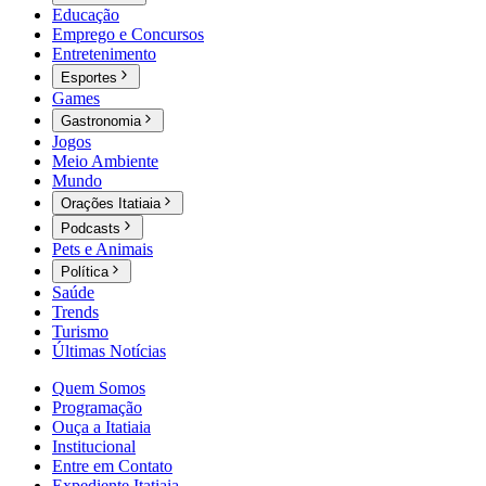
Educação
Emprego e Concursos
Entretenimento
Esportes
Games
Gastronomia
Jogos
Meio Ambiente
Mundo
Orações Itatiaia
Podcasts
Pets e Animais
Política
Saúde
Trends
Turismo
Últimas Notícias
Quem Somos
Programação
Ouça a Itatiaia
Institucional
Entre em Contato
Expediente Itatiaia