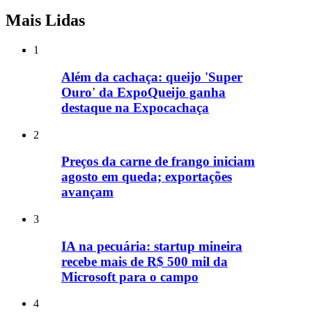
Mais Lidas
1
Além da cachaça: queijo 'Super
Ouro' da ExpoQueijo ganha
destaque na Expocachaça
2
Preços da carne de frango iniciam
agosto em queda; exportações
avançam
3
IA na pecuária: startup mineira
recebe mais de R$ 500 mil da
Microsoft para o campo
4