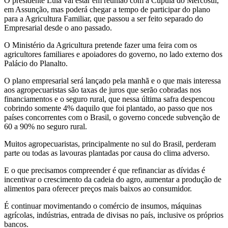
O presidente Lula vai estar em reunião com a Cúpula do Mercosul,
em Assunção, mas poderá chegar a tempo de participar do plano
para a Agricultura Familiar, que passou a ser feito separado do
Empresarial desde o ano passado.
O Ministério da Agricultura pretende fazer uma feira com os
agricultores familiares e apoiadores do governo, no lado externo dos
Palácio do Planalto.
O plano empresarial será lançado pela manhã e o que mais interessa
aos agropecuaristas são taxas de juros que serão cobradas nos
financiamentos e o seguro rural, que nessa última safra despencou
cobrindo somente 4% daquilo que foi plantado, ao passo que nos
países concorrentes com o Brasil, o governo concede subvenção de
60 a 90% no seguro rural.
Muitos agropecuaristas, principalmente no sul do Brasil, perderam
parte ou todas as lavouras plantadas por causa do clima adverso.
E o que precisamos compreender é que refinanciar as dívidas é
incentivar o crescimento da cadeia do agro, aumentar a produção de
alimentos para oferecer preços mais baixos ao consumidor.
É continuar movimentando o comércio de insumos, máquinas
agrícolas, indústrias, entrada de divisas no país, inclusive os próprios
bancos.