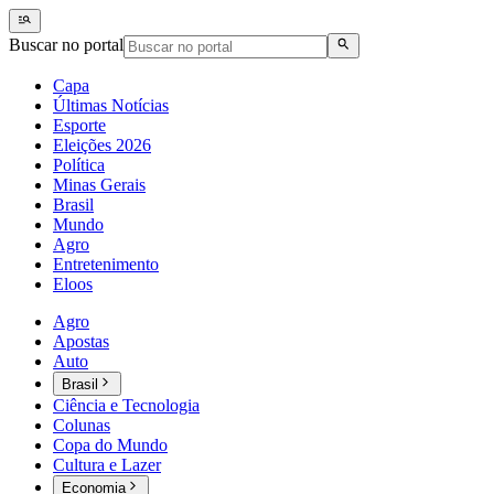
Buscar no portal
Capa
Últimas Notícias
Esporte
Eleições 2026
Política
Minas Gerais
Brasil
Mundo
Agro
Entretenimento
Eloos
Agro
Apostas
Auto
Brasil
Ciência e Tecnologia
Colunas
Copa do Mundo
Cultura e Lazer
Economia