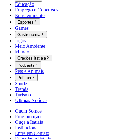
Educação
Emprego e Concursos
Entretenimento
Esportes
Games
Gastronomia
Jogos
Meio Ambiente
Mundo
Orações Itatiaia
Podcasts
Pets e Animais
Política
Saúde
Trends
Turismo
Últimas Notícias
Quem Somos
Programação
Ouça a Itatiaia
Institucional
Entre em Contato
Expediente Itatiaia