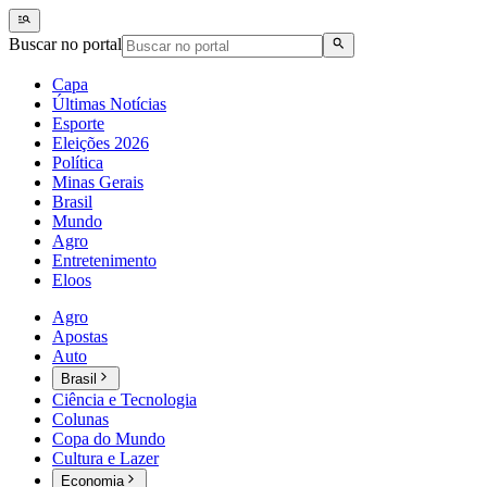
Buscar no portal
Capa
Últimas Notícias
Esporte
Eleições 2026
Política
Minas Gerais
Brasil
Mundo
Agro
Entretenimento
Eloos
Agro
Apostas
Auto
Brasil
Ciência e Tecnologia
Colunas
Copa do Mundo
Cultura e Lazer
Economia