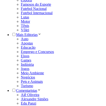
eSports
Famosos do Esporte
Futebol Nacional
Futebol Internacional
Lutas
Motor
Tênis
Vôlei
Mais Editorias
Auto
Apostas
Educação
Emprego e Concursos
Eloos
Games
Indústria
Jogos
Meio Ambiente
Negócios
Pets e Animais
Turismo
Comentaristas
Alê Oliveira
Alexandre Simões
Edu Panzi