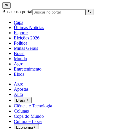
Buscar no portal
Capa
Últimas Notícias
Esporte
Eleições 2026
Política
Minas Gerais
Brasil
Mundo
Agro
Entretenimento
Eloos
Agro
Apostas
Auto
Brasil
Ciência e Tecnologia
Colunas
Copa do Mundo
Cultura e Lazer
Economia