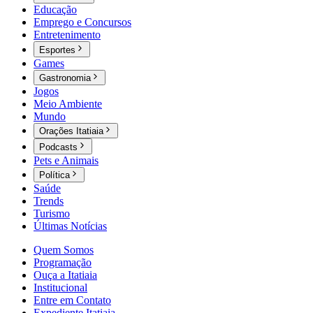
Educação
Emprego e Concursos
Entretenimento
Esportes
Games
Gastronomia
Jogos
Meio Ambiente
Mundo
Orações Itatiaia
Podcasts
Pets e Animais
Política
Saúde
Trends
Turismo
Últimas Notícias
Quem Somos
Programação
Ouça a Itatiaia
Institucional
Entre em Contato
Expediente Itatiaia