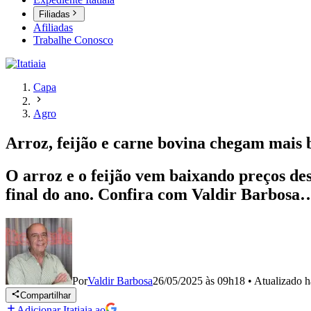
Filiadas
Afiliadas
Trabalhe Conosco
Capa
Agro
Arroz, feijão e carne bovina chegam mais 
O arroz e o feijão vem baixando preços des
final do ano. Confira com Valdir Barbosa
Por
Valdir Barbosa
26/05/2025 às 09h18
•
Atualizado
h
Compartilhar
Adicionar Itatiaia ao