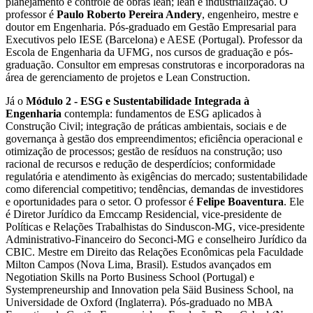
planejamento e controle de obras lean; lean e industrialização. O
professor é
Paulo Roberto Pereira Andery
, engenheiro, mestre e
doutor em Engenharia. Pós-graduado em Gestão Empresarial para
Executivos pelo IESE (Barcelona) e AESE (Portugal). Professor da
Escola de Engenharia da UFMG, nos cursos de graduação e pós-
graduação. Consultor em empresas construtoras e incorporadoras na
área de gerenciamento de projetos e Lean Construction.
Já o
Módulo 2 - ESG e Sustentabilidade Integrada à
Engenharia
contempla: fundamentos de ESG aplicados à
Construção Civil; integração de práticas ambientais, sociais e de
governança à gestão dos empreendimentos; eficiência operacional e
otimização de processos; gestão de resíduos na construção; uso
racional de recursos e redução de desperdícios; conformidade
regulatória e atendimento às exigências do mercado; sustentabilidade
como diferencial competitivo; tendências, demandas de investidores
e oportunidades para o setor. O professor é
Felipe Boaventura
. Ele
é Diretor Jurídico da Emccamp Residencial, vice-presidente de
Políticas e Relações Trabalhistas do Sinduscon-MG, vice-presidente
Administrativo-Financeiro do Seconci-MG e conselheiro Jurídico da
CBIC. Mestre em Direito das Relações Econômicas pela Faculdade
Milton Campos (Nova Lima, Brasil). Estudos avançados em
Negotiation Skills na Porto Business School (Portugal) e
Systempreneurship and Innovation pela Säid Business School, na
Universidade de Oxford (Inglaterra). Pós-graduado no MBA