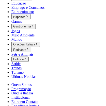
Educação
Emprego e Concursos
Entretenimento
Esportes
Games
Gastronomia
Jogos
Meio Ambiente
Mundo
Orações Itatiaia
Podcasts
Pets e Animais
Política
Saúde
Trends
Turismo
Últimas Notícias
Quem Somos
Programação
Ouça a Itatiaia
Institucional
Entre em Contato
Expediente Itatiaia