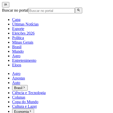
Buscar no portal
Capa
Últimas Notícias
Esporte
Eleições 2026
Política
Minas Gerais
Brasil
Mundo
Agro
Entretenimento
Eloos
Agro
Apostas
Auto
Brasil
Ciência e Tecnologia
Colunas
Copa do Mundo
Cultura e Lazer
Economia