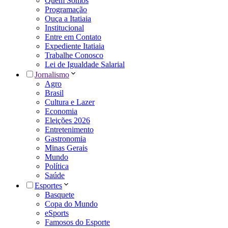
Quem Somos
Programação
Ouça a Itatiaia
Institucional
Entre em Contato
Expediente Itatiaia
Trabalhe Conosco
Lei de Igualdade Salarial
Jornalismo
Agro
Brasil
Cultura e Lazer
Economia
Eleições 2026
Entretenimento
Gastronomia
Minas Gerais
Mundo
Política
Saúde
Esportes
Basquete
Copa do Mundo
eSports
Famosos do Esporte