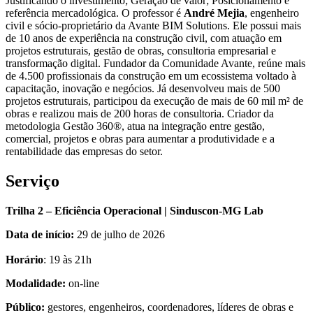
Justificando o investimento; Geração de valor; Posicionamento e
referência mercadológica. O professor é
André Mejia
, engenheiro
civil e sócio-proprietário da Avante BIM Solutions. Ele possui mais
de 10 anos de experiência na construção civil, com atuação em
projetos estruturais, gestão de obras, consultoria empresarial e
transformação digital. Fundador da Comunidade Avante, reúne mais
de 4.500 profissionais da construção em um ecossistema voltado à
capacitação, inovação e negócios. Já desenvolveu mais de 500
projetos estruturais, participou da execução de mais de 60 mil m² de
obras e realizou mais de 200 horas de consultoria. Criador da
metodologia Gestão 360®, atua na integração entre gestão,
comercial, projetos e obras para aumentar a produtividade e a
rentabilidade das empresas do setor.
Serviço
Trilha 2 – Eficiência Operacional | Sinduscon-MG Lab
Data de início:
29 de julho de 2026
Horário
: 19 às 21h
Modalidade:
on-line
Público:
gestores, engenheiros, coordenadores, líderes de obras e