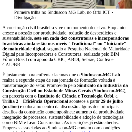
Primeira trilha no Sinduscon-MG Lab, no Órbi ICT
•
Divulgação
A construção civil brasileira vive um momento decisivo. Enquanto
cresce a pressão por produtividade, redução de desperdícios e
sustentabilidade,
sete em cada dez construtoras e incorporadoras
brasileiras ainda estão nos níveis "Tradicional" ou "Iniciante"
de maturidade digital
, segundo a Pesquisa Nacional de Maturidade
Digital para Incorporadoras e Construtoras, realizada pelo BIM
Fórum Brasil com apoio da CBIC, ABDI, Sebrae, Confea e
CAU/BR.
É justamente para enfrentar lacunas que o
Sinduscon-MG Lab
realiza a segunda etapa de sua jornada de formação voltada à
transformação do setor. Promovida pelo
Sindicato da Indústria da
Construção Civil no Estado de Minas Gerais
(
Sinduscon-MG
),
em parceria com o
Instituto de Ciência e Tecnologia Órbi
, a
Trilha 2 – Eficiência Operacional
acontece a partir
29 de julho
(on-line)
e coloca no centro da discussão alguns dos principais
desafios da construção contemporânea: aumento da produtividade,
integração de processos, sustentabilidade e adoção de tecnologias
como BIM e Lean Construction. As inscrições já estão abertas.
Empresas associadas ao Sinduscon-MG contam com condições