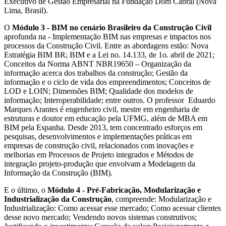
Executivo de Gestão Empresarial na Fundação Dom Cabral (Nova
Lima, Brasil).
O
Módulo 3 - BIM no cenário Brasileiro da Construção Civil
aprofunda na - Implementação BIM nas empresas e impactos nos
processos da Construção Civil. Entre as abordagens estão: Nova
Estratégia BIM BR; BIM e a Lei no. 14.133, de 1o. abril de 2021;
Conceitos da Norma ABNT NBR19650 – Organização da
informação acerca dos trabalhos da construção; Gestão da
informação e o ciclo de vida dos empreendimentos; Conceitos de
LOD e LOIN; Dimensões BIM; Qualidade dos modelos de
informação; Interoperabilidade; entre outros. O professor Eduardo
Marques Arantes é engenheiro civil, mestre em engenharia de
estruturas e doutor em educação pela UFMG, além de MBA em
BIM pela Espanha. Desde 2013, tem concentrado esforços em
pesquisas, desenvolvimentos e implementações práticas em
empresas de construção civil, relacionados com inovações e
melhorias em Processos de Projeto integrados e Métodos de
integração projeto-produção que envolvam a Modelagem da
Informação da Construção (BIM).
E o último, o
Módulo 4 - Pré-Fabricação, Modularização e
Industrialização da Construção
, compreende: Modularização e
Industrialização: Como acessar esse mercado; Como acessar clientes
desse novo mercado; Vendendo novos sistemas construtivos;