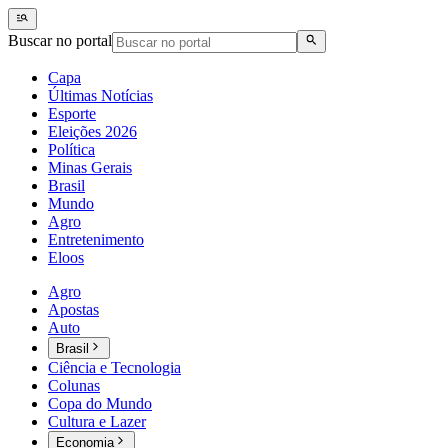
Buscar no portal
Capa
Últimas Notícias
Esporte
Eleições 2026
Política
Minas Gerais
Brasil
Mundo
Agro
Entretenimento
Eloos
Agro
Apostas
Auto
Brasil
Ciência e Tecnologia
Colunas
Copa do Mundo
Cultura e Lazer
Economia