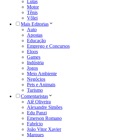
Lutas
Motor
Tênis
Vôlei
Mais Editorias
Auto
Apostas
Educação
Emprego e Concursos
Eloos
Games
Indústria
Jogos
Meio Ambiente
Negócios
Pets e Animais
Turismo
Comentaristas
Alê Oliveira
Alexandre Simões
Edu Panzi
Emerson Romano
Fabrício
João Vitor Xavier
Marques