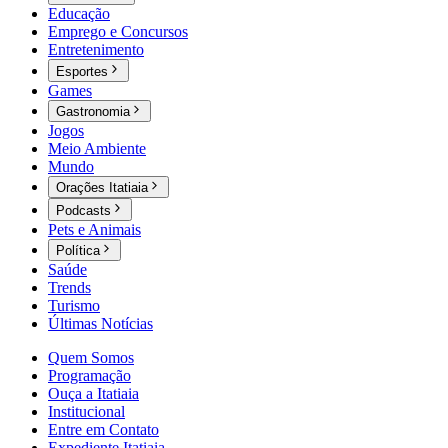
Educação
Emprego e Concursos
Entretenimento
Esportes
Games
Gastronomia
Jogos
Meio Ambiente
Mundo
Orações Itatiaia
Podcasts
Pets e Animais
Política
Saúde
Trends
Turismo
Últimas Notícias
Quem Somos
Programação
Ouça a Itatiaia
Institucional
Entre em Contato
Expediente Itatiaia