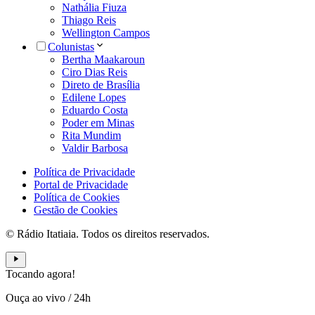
Nathália Fiuza
Thiago Reis
Wellington Campos
Colunistas
Bertha Maakaroun
Ciro Dias Reis
Direto de Brasília
Edilene Lopes
Eduardo Costa
Poder em Minas
Rita Mundim
Valdir Barbosa
Política de Privacidade
Portal de Privacidade
Política de Cookies
Gestão de Cookies
© Rádio Itatiaia. Todos os direitos reservados.
Tocando agora!
Ouça ao vivo
/
24h