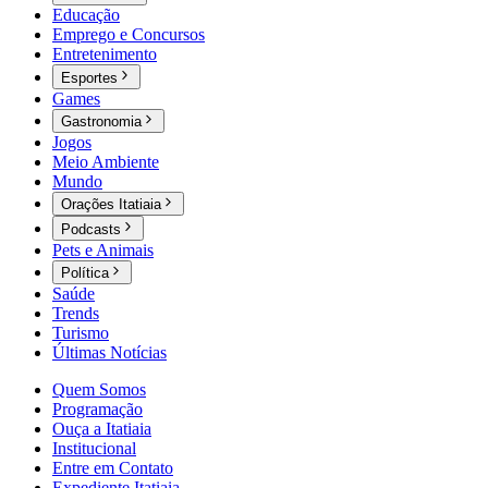
Educação
Emprego e Concursos
Entretenimento
Esportes
Games
Gastronomia
Jogos
Meio Ambiente
Mundo
Orações Itatiaia
Podcasts
Pets e Animais
Política
Saúde
Trends
Turismo
Últimas Notícias
Quem Somos
Programação
Ouça a Itatiaia
Institucional
Entre em Contato
Expediente Itatiaia