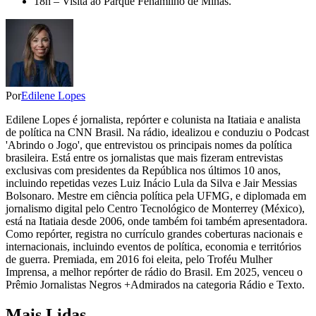
18h – Visita ao Parque Fenamilho de Minas.
Por
Edilene Lopes
Edilene Lopes é jornalista, repórter e colunista na Itatiaia e analista
de política na CNN Brasil. Na rádio, idealizou e conduziu o Podcast
'Abrindo o Jogo', que entrevistou os principais nomes da política
brasileira. Está entre os jornalistas que mais fizeram entrevistas
exclusivas com presidentes da República nos últimos 10 anos,
incluindo repetidas vezes Luiz Inácio Lula da Silva e Jair Messias
Bolsonaro. Mestre em ciência política pela UFMG, e diplomada em
jornalismo digital pelo Centro Tecnológico de Monterrey (México),
está na Itatiaia desde 2006, onde também foi também apresentadora.
Como repórter, registra no currículo grandes coberturas nacionais e
internacionais, incluindo eventos de política, economia e territórios
de guerra. Premiada, em 2016 foi eleita, pelo Troféu Mulher
Imprensa, a melhor repórter de rádio do Brasil. Em 2025, venceu o
Prêmio Jornalistas Negros +Admirados na categoria Rádio e Texto.
Mais Lidas