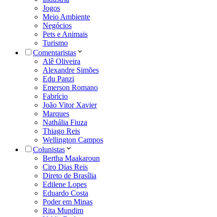
Jogos
Meio Ambiente
Negócios
Pets e Animais
Turismo
Comentaristas
Alê Oliveira
Alexandre Simões
Edu Panzi
Emerson Romano
Fabrício
João Vitor Xavier
Marques
Nathália Fiuza
Thiago Reis
Wellington Campos
Colunistas
Bertha Maakaroun
Ciro Dias Reis
Direto de Brasília
Edilene Lopes
Eduardo Costa
Poder em Minas
Rita Mundim