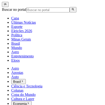
Buscar no portal
Capa
Últimas Notícias
Esporte
Eleições 2026
Política
Minas Gerais
Brasil
Mundo
Agro
Entretenimento
Eloos
Agro
Apostas
Auto
Brasil
Ciência e Tecnologia
Colunas
Copa do Mundo
Cultura e Lazer
Economia