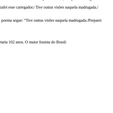
afei esse carregador./ Tive outras visões naquela madrugada./
is o poema segue: “Tive outras visões naquela madrugada./Preparei
aria 102 anos. O maior frasista do Brasil: