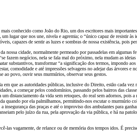
mais conhecido como João do Rio, um dos escritores mais importantes 
, um lugar que nos une, nivela e agremia; o “único capaz de resistir às 
eis, capazes de sentir as luzes e sombras de nossa existência, pois pens
da nossa cidade, normalmente permeado por passadelas em algumas feir
“se fazem negócios, nela se fala mal do próximo, nela mudam as ideias 
 substantivos, transformar “a significação dos termos, impondo aos di
star, comodidade e até impressões selvagens no adejar das árvores e no 
-se ao povo, ouvir seus murmúrios, observar seus gestos.
a em que as autoridades públicas, inclusive do Direito, estão cada vez
cidades, a começar pelos condomínios, passando pelos bairros das class
a um distanciamento da vida sem retoques, do real sem adornos, pois a re
ntida quando por ela palmilhamos, permitindo-nos escutar o murmúrio col
o, a insegurança das praças e até o improviso dos ambulantes para ganha
anseiam pelo juízo da rua, pela aprovação da via pública, e há na patol
ecê-las vagamente, de relance ou de memória dos tempos idos. É preciso