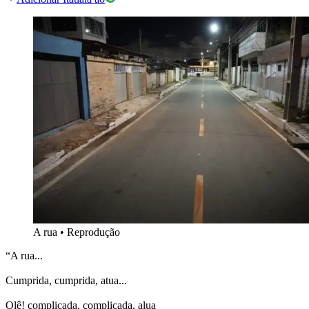
A rua
•
Reprodução
“A rua...
Cumprida, cumprida, atua...
Olê! complicada, complicada, alua