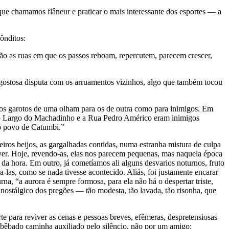
que chamamos flâneur e praticar o mais interessante dos esportes — a
ônditos:
são as ruas em que os passos reboam, repercutem, parecem crescer,
a gostosa disputa com os arruamentos vizinhos, algo que também tocou
e os garotos de uma olham para os de outra como para inimigos. Em
a, o Largo do Machadinho e a Rua Pedro Américo eram inimigos
 o povo de Catumbi.”
iros beijos, as gargalhadas contidas, numa estranha mistura de culpa
ever. Hoje, revendo-as, elas nos parecem pequenas, mas naquela época
 da hora. Em outro, já cometíamos ali alguns desvarios noturnos, fruto
las, como se nada tivesse acontecido. Aliás, foi justamente encarar
na, “a aurora é sempre formosa, para ela não há o despertar triste,
 nostálgico dos pregões — tão modesta, tão lavada, tão risonha, que
e para reviver as cenas e pessoas breves, efêmeras, despretensiosas
êbado caminha auxiliado pelo silêncio, não por um amigo: