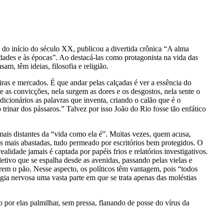
do início do século XX, publicou a divertida crônica “A alma
idades e às épocas”. Ao destacá-las como protagonista na vida das
am, têm ideias, filosofia e religião.
as e mercados. É que andar pelas calçadas é ver a essência do
e as convicções, nela surgem as dores e os desgostos, nela sente o
cionários as palavras que inventa, criando o calão que é o
trinar dos pássaros.” Talvez por isso João do Rio fosse tão enfático
 mais distantes da “vida como ela é”. Muitas vezes, quem acusa,
es mais abastadas, tudo permeado por escritórios bem protegidos. O
alidade jamais é captada por papéis frios e relatórios investigativos.
etivo que se espalha desde as avenidas, passando pelas vielas e
rem o pão. Nesse aspecto, os políticos têm vantagem, pois “todos
ogia nervosa uma vasta parte em que se trata apenas das moléstias
 por elas palmilhar, sem pressa, flanando de posse do vírus da