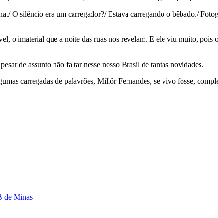
a./ O silêncio era um carregador?/ Estava carregando o bêbado./ Fotogr
ível, o imaterial que a noite das ruas nos revelam. E ele viu muito, po
esar de assunto não faltar nesse nosso Brasil de tantas novidades.
mas carregadas de palavrões, Millôr Fernandes, se vivo fosse, complet
IB de Minas