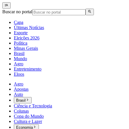
Buscar no portal
Capa
Últimas Notícias
Esporte
Eleições 2026
Política
Minas Gerais
Brasil
Mundo
Agro
Entretenimento
Eloos
Agro
Apostas
Auto
Brasil
Ciência e Tecnologia
Colunas
Copa do Mundo
Cultura e Lazer
Economia