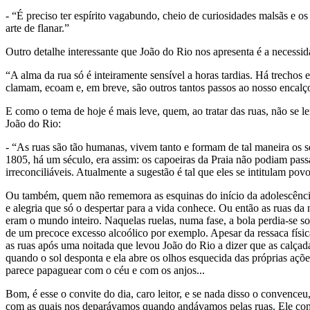
- “É preciso ter espírito vagabundo, cheio de curiosidades malsãs e 
arte de flanar.”
Outro detalhe interessante que João do Rio nos apresenta é a necessid
“A alma da rua só é inteiramente sensível a horas tardias. Há trecho
clamam, ecoam e, em breve, são outros tantos passos ao nosso encal
E como o tema de hoje é mais leve, quem, ao tratar das ruas, não se
João do Rio:
- “As ruas são tão humanas, vivem tanto e formam de tal maneira os s
1805, há um século, era assim: os capoeiras da Praia não podiam pa
irreconciliáveis. Atualmente a sugestão é tal que eles se intitulam
Ou também, quem não rememora as esquinas do início da adolescência q
e alegria que só o despertar para a vida conhece. Ou então as ruas d
eram o mundo inteiro. Naquelas ruelas, numa fase, a bola perdia-se so
de um precoce excesso alcoólico por exemplo. Apesar da ressaca físic
as ruas após uma noitada que levou João do Rio a dizer que as calçadas
quando o sol desponta e ela abre os olhos esquecida das próprias açõe
parece papaguear com o céu e com os anjos...
Bom, é esse o convite do dia, caro leitor, e se nada disso o convence
com as quais nos deparávamos quando andávamos pelas ruas. Ele com