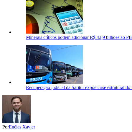
Minerais críticos podem adicionar R$ 43,9 bilhões ao P
Recuperação judicial da Saritur expõe crise estrutural d
Por
Enéias Xavier