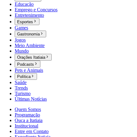
Educação
Emprego e Concursos
Entretenimento
Esportes
Games
Gastronomia
Jogos
Meio Ambiente
Mundo
Orações Itatiaia
Podcasts
Pets e Animais
Política
Saúde
Trends
Turismo
Últimas Notícias
Quem Somos
Programação
Ouça a Itatiaia
Institucional
Entre em Contato
Expediente Itatiaia