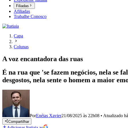
Filiadas
Afiliadas
Trabalhe Conosco
Capa
Colunas
A voz encantadora das ruas
É na rua que 'se fazem negócios, nela se f
desgostos, nela sente o homem a maior em
Por
Enéias Xavier
21/08/2025 às 22h08
•
Atualizado
há
Compartilhar
Adicionar Itatiaia ao