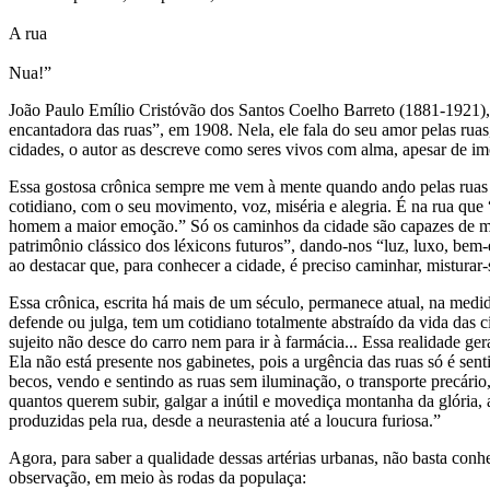
A rua
Nua!”
João Paulo Emílio Cristóvão dos Santos Coelho Barreto (1881-1921), 
encantadora das ruas”, em 1908. Nela, ele fala do seu amor pelas ruas
cidades, o autor as descreve como seres vivos com alma, apesar de imóv
Essa gostosa crônica sempre me vem à mente quando ando pelas ruas 
cotidiano, com o seu movimento, voz, miséria e alegria. É na rua que 
homem a maior emoção.” Só os caminhos da cidade são capazes de matar
patrimônio clássico dos léxicons futuros”, dando-nos “luz, luxo, bem-e
ao destacar que, para conhecer a cidade, é preciso caminhar, misturar
Essa crônica, escrita há mais de um século, permanece atual, na medid
defende ou julga, tem um cotidiano totalmente abstraído da vida das 
sujeito não desce do carro nem para ir à farmácia... Essa realidade ger
Ela não está presente nos gabinetes, pois a urgência das ruas só é se
becos, vendo e sentindo as ruas sem iluminação, o transporte precári
quantos querem subir, galgar a inútil e movediça montanha da glória, 
produzidas pela rua, desde a neurastenia até a loucura furiosa.”
Agora, para saber a qualidade dessas artérias urbanas, não basta conh
observação, em meio às rodas da populaça: