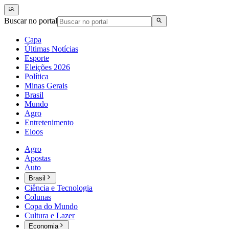
Buscar no portal
Capa
Últimas Notícias
Esporte
Eleições 2026
Política
Minas Gerais
Brasil
Mundo
Agro
Entretenimento
Eloos
Agro
Apostas
Auto
Brasil
Ciência e Tecnologia
Colunas
Copa do Mundo
Cultura e Lazer
Economia