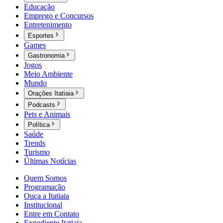
Educação
Emprego e Concursos
Entretenimento
Esportes
Games
Gastronomia
Jogos
Meio Ambiente
Mundo
Orações Itatiaia
Podcasts
Pets e Animais
Política
Saúde
Trends
Turismo
Últimas Notícias
Quem Somos
Programação
Ouça a Itatiaia
Institucional
Entre em Contato
Expediente Itatiaia