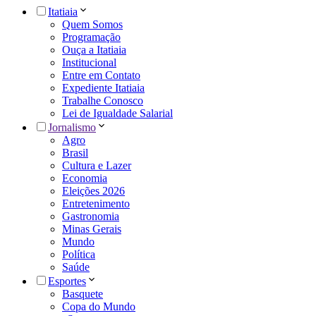
Itatiaia
Quem Somos
Programação
Ouça a Itatiaia
Institucional
Entre em Contato
Expediente Itatiaia
Trabalhe Conosco
Lei de Igualdade Salarial
Jornalismo
Agro
Brasil
Cultura e Lazer
Economia
Eleições 2026
Entretenimento
Gastronomia
Minas Gerais
Mundo
Política
Saúde
Esportes
Basquete
Copa do Mundo