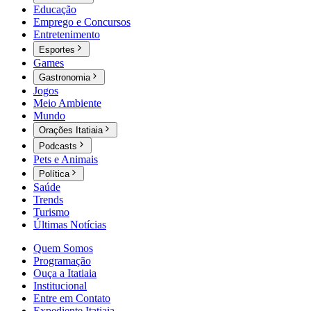
Educação
Emprego e Concursos
Entretenimento
Esportes
Games
Gastronomia
Jogos
Meio Ambiente
Mundo
Orações Itatiaia
Podcasts
Pets e Animais
Política
Saúde
Trends
Turismo
Últimas Notícias
Quem Somos
Programação
Ouça a Itatiaia
Institucional
Entre em Contato
Expediente Itatiaia