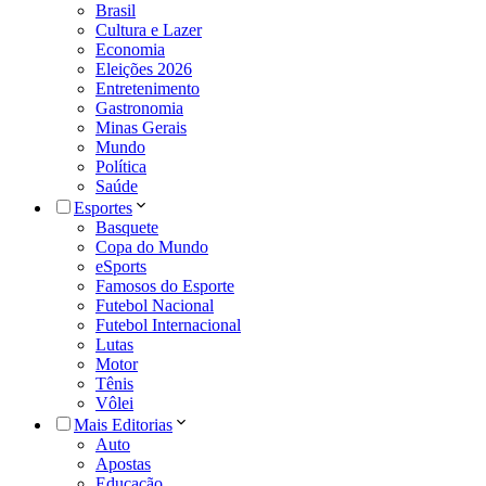
Brasil
Cultura e Lazer
Economia
Eleições 2026
Entretenimento
Gastronomia
Minas Gerais
Mundo
Política
Saúde
Esportes
Basquete
Copa do Mundo
eSports
Famosos do Esporte
Futebol Nacional
Futebol Internacional
Lutas
Motor
Tênis
Vôlei
Mais Editorias
Auto
Apostas
Educação