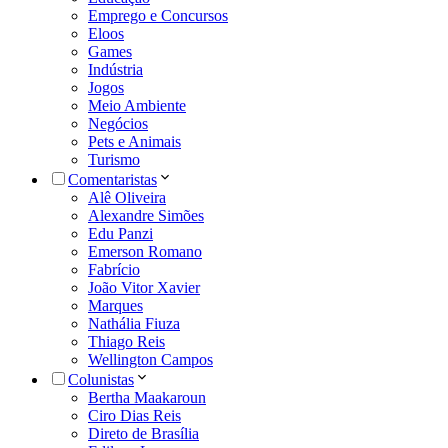
Emprego e Concursos
Eloos
Games
Indústria
Jogos
Meio Ambiente
Negócios
Pets e Animais
Turismo
Comentaristas
Alê Oliveira
Alexandre Simões
Edu Panzi
Emerson Romano
Fabrício
João Vitor Xavier
Marques
Nathália Fiuza
Thiago Reis
Wellington Campos
Colunistas
Bertha Maakaroun
Ciro Dias Reis
Direto de Brasília