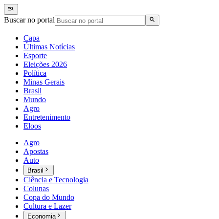
Buscar no portal
Capa
Últimas Notícias
Esporte
Eleições 2026
Política
Minas Gerais
Brasil
Mundo
Agro
Entretenimento
Eloos
Agro
Apostas
Auto
Brasil
Ciência e Tecnologia
Colunas
Copa do Mundo
Cultura e Lazer
Economia