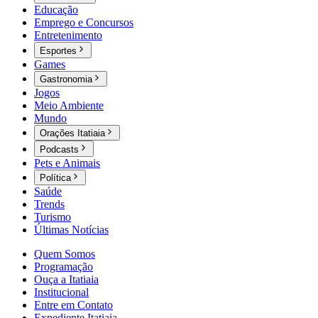
Educação
Emprego e Concursos
Entretenimento
Esportes
Games
Gastronomia
Jogos
Meio Ambiente
Mundo
Orações Itatiaia
Podcasts
Pets e Animais
Política
Saúde
Trends
Turismo
Últimas Notícias
Quem Somos
Programação
Ouça a Itatiaia
Institucional
Entre em Contato
Expediente Itatiaia