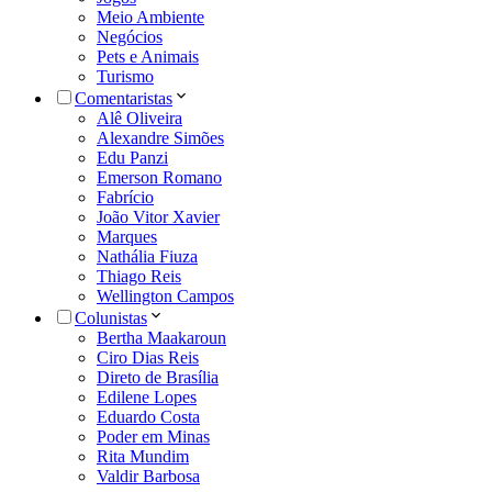
Meio Ambiente
Negócios
Pets e Animais
Turismo
Comentaristas
Alê Oliveira
Alexandre Simões
Edu Panzi
Emerson Romano
Fabrício
João Vitor Xavier
Marques
Nathália Fiuza
Thiago Reis
Wellington Campos
Colunistas
Bertha Maakaroun
Ciro Dias Reis
Direto de Brasília
Edilene Lopes
Eduardo Costa
Poder em Minas
Rita Mundim
Valdir Barbosa