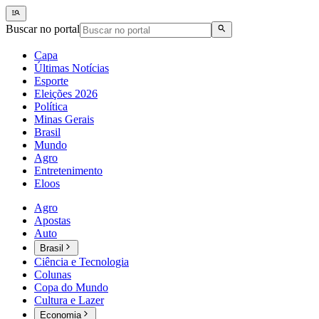
Buscar no portal
Capa
Últimas Notícias
Esporte
Eleições 2026
Política
Minas Gerais
Brasil
Mundo
Agro
Entretenimento
Eloos
Agro
Apostas
Auto
Brasil
Ciência e Tecnologia
Colunas
Copa do Mundo
Cultura e Lazer
Economia