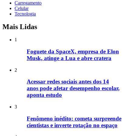
Carregamento
Celular
Tecnologia
Mais Lidas
1
Foguete da SpaceX, empresa de Elon
Musk, atinge a Lua e abre cratera
2
Acessar redes sociais antes dos 14
anos pode afetar desempenho escolar,
aponta estudo
3
Fenômeno inédito: cometa surpreende
cientistas e inverte rotação no espaço