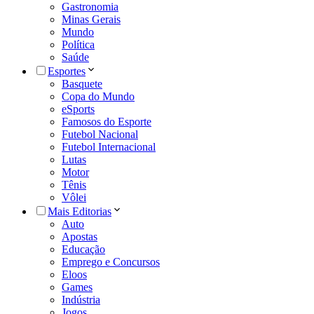
Gastronomia
Minas Gerais
Mundo
Política
Saúde
Esportes
Basquete
Copa do Mundo
eSports
Famosos do Esporte
Futebol Nacional
Futebol Internacional
Lutas
Motor
Tênis
Vôlei
Mais Editorias
Auto
Apostas
Educação
Emprego e Concursos
Eloos
Games
Indústria
Jogos