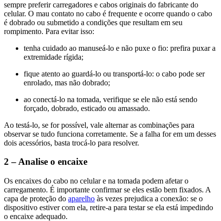
sempre preferir carregadores e cabos originais do fabricante do
celular. O mau contato no cabo é frequente e ocorre quando o cabo
é dobrado ou submetido a condições que resultam em seu
rompimento. Para evitar isso:
tenha cuidado ao manuseá-lo e não puxe o fio: prefira puxar a
extremidade rígida;
fique atento ao guardá-lo ou transportá-lo: o cabo pode ser
enrolado, mas não dobrado;
ao conectá-lo na tomada, verifique se ele não está sendo
forçado, dobrado, esticado ou amassado.
Ao testá-lo, se for possível, vale alternar as combinações para
observar se tudo funciona corretamente. Se a falha for em um desses
dois acessórios, basta trocá-lo para resolver.
2 – Analise o encaixe
Os encaixes do cabo no celular e na tomada podem afetar o
carregamento. É importante confirmar se eles estão bem fixados. A
capa de proteção do
aparelho
às vezes prejudica a conexão: se o
dispositivo estiver com ela, retire-a para testar se ela está impedindo
o encaixe adequado.