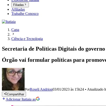
Filiadas
Afiliadas
Trabalhe Conosco
Capa
Ciência e Tecnologia
Secretaria de Políticas Digitais do gover
Órgão vai formular políticas para promove
Por
Roseli Andrion
03/01/2023 às 15h24
•
Atualizado
h
Compartilhar
Adicionar Itatiaia ao