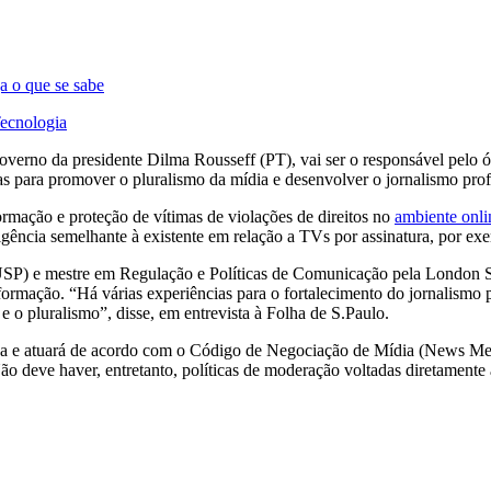
a o que se sabe
Tecnologia
governo da presidente Dilma Rousseff (PT), vai ser o responsável pelo ó
icas para promover o pluralismo da mídia e desenvolver o jornalismo prof
formação e proteção de vítimas de violações de direitos no
ambiente onli
igência semelhante à existente em relação a TVs por assinatura, por ex
 (USP) e mestre em Regulação e Políticas de Comunicação pela London
ormação. “Há várias experiências para o fortalecimento do jornalismo pr
 e o pluralismo”, disse, em entrevista à Folha de S.Paulo.
ca e atuará de acordo com o Código de Negociação de Mídia (News Medi
o deve haver, entretanto, políticas de moderação voltadas diretamente à