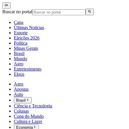
Buscar no portal
Capa
Últimas Notícias
Esporte
Eleições 2026
Política
Minas Gerais
Brasil
Mundo
Agro
Entretenimento
Eloos
Agro
Apostas
Auto
Brasil
Ciência e Tecnologia
Colunas
Copa do Mundo
Cultura e Lazer
Economia