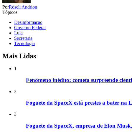
Por
Roseli Andrion
Tópicos
Desinformacao
Governo Federal
Lula
Secretaria
Tecnologia
Mais Lidas
1
Fenômeno inédito: cometa surpreende cientis
2
Foguete da SpaceX está prestes a bater na L
3
Foguete da SpaceX, empresa de Elon Musk, 