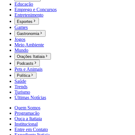
Educação
Emprego e Concursos
Entretenimento
Esportes
Games
Gastronomia
Jogos
Meio Ambiente
Mundo
Orações Itatiaia
Podcasts
Pets e Animais
Política
Saúde
Trends
Turismo
Últimas Notícias
Quem Somos
Programação
Ouça a Itatiaia
Institucional
Entre em Contato
Expediente Itatiaia