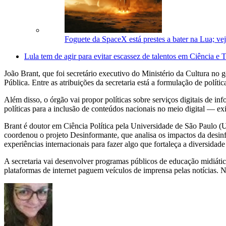
Foguete da SpaceX está prestes a bater na Lua; vej
Lula tem de agir para evitar escassez de talentos em Ciência e 
João Brant, que foi secretário executivo do Ministério da Cultura no 
Pública. Entre as atribuições da secretaria está a formulação de polít
Além disso, o órgão vai propor políticas sobre serviços digitais de in
políticas para a inclusão de conteúdos nacionais no meio digital — ex
Brant é doutor em Ciência Política pela Universidade de São Paulo
coordenou o projeto Desinformante, que analisa os impactos da desinf
experiências internacionais para fazer algo que fortaleça a diversidade
A secretaria vai desenvolver programas públicos de educação midiáti
plataformas de internet paguem veículos de imprensa pelas notícias. Nã