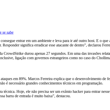
e se sabe
consegue entrar em um ambiente e leva para ir até outro host. E o que a
Responder significa erradicar esse atacante de dentro”, declarou Ferre
as da CrowdStrike durou apenas 27 segundos. Em uma das invasões rela
 inclusive, ligação com governos estrangeiros como no caso do Chollim
ataques em 89%. Marcos Ferreira explica que o desenvolvimento de ferr
ue não é necessário grandes conhecimentos técnicos em programação.
 técnica. Hoje, ele não precisa ser um exímio hacker para entrar nesse
a barra de entrada é muito baixa”, destacou.