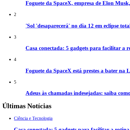
Foguete da SpaceX, empresa de Elon Musk, 
2
'Sol 'desaparecerá' no dia 12 em eclipse tot
3
Casa conectada: 5 gadgets para facilitar a ro
4
Foguete da SpaceX está prestes a bater na L
5
Adeus às chamadas indesejadas: saiba como 
Últimas Notícias
Ciência e Tecnologia
Casa conectada: 5 gadgets para facilitar a rotina 