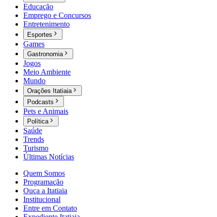
Educação
Emprego e Concursos
Entretenimento
Esportes
Games
Gastronomia
Jogos
Meio Ambiente
Mundo
Orações Itatiaia
Podcasts
Pets e Animais
Política
Saúde
Trends
Turismo
Últimas Notícias
Quem Somos
Programação
Ouça a Itatiaia
Institucional
Entre em Contato
Expediente Itatiaia