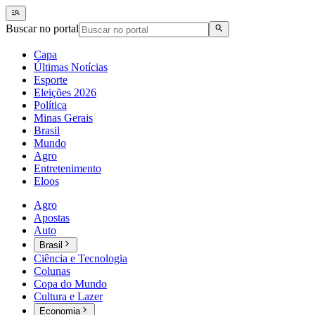
Buscar no portal
Capa
Últimas Notícias
Esporte
Eleições 2026
Política
Minas Gerais
Brasil
Mundo
Agro
Entretenimento
Eloos
Agro
Apostas
Auto
Brasil
Ciência e Tecnologia
Colunas
Copa do Mundo
Cultura e Lazer
Economia