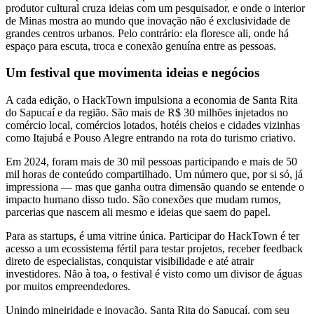
produtor cultural cruza ideias com um pesquisador, e onde o interior
de Minas mostra ao mundo que inovação não é exclusividade de
grandes centros urbanos. Pelo contrário: ela floresce ali, onde há
espaço para escuta, troca e conexão genuína entre as pessoas.
Um festival que movimenta ideias e negócios
A cada edição, o HackTown impulsiona a economia de Santa Rita
do Sapucaí e da região. São mais de R$ 30 milhões injetados no
comércio local, comércios lotados, hotéis cheios e cidades vizinhas
como Itajubá e Pouso Alegre entrando na rota do turismo criativo.
Em 2024, foram mais de 30 mil pessoas participando e mais de 50
mil horas de conteúdo compartilhado. Um número que, por si só, já
impressiona — mas que ganha outra dimensão quando se entende o
impacto humano disso tudo. São conexões que mudam rumos,
parcerias que nascem ali mesmo e ideias que saem do papel.
Para as startups, é uma vitrine única. Participar do HackTown é ter
acesso a um ecossistema fértil para testar projetos, receber feedback
direto de especialistas, conquistar visibilidade e até atrair
investidores. Não à toa, o festival é visto como um divisor de águas
por muitos empreendedores.
Unindo mineiridade e inovação, Santa Rita do Sapucaí, com seu