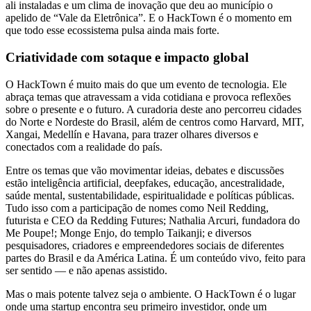
ali instaladas e um clima de inovação que deu ao município o
apelido de “Vale da Eletrônica”. E o HackTown é o momento em
que todo esse ecossistema pulsa ainda mais forte.
Criatividade com sotaque e impacto global
O HackTown é muito mais do que um evento de tecnologia. Ele
abraça temas que atravessam a vida cotidiana e provoca reflexões
sobre o presente e o futuro. A curadoria deste ano percorreu cidades
do Norte e Nordeste do Brasil, além de centros como Harvard, MIT,
Xangai, Medellín e Havana, para trazer olhares diversos e
conectados com a realidade do país.
Entre os temas que vão movimentar ideias, debates e discussões
estão inteligência artificial, deepfakes, educação, ancestralidade,
saúde mental, sustentabilidade, espiritualidade e políticas públicas.
Tudo isso com a participação de nomes como Neil Redding,
futurista e CEO da Redding Futures; Nathalia Arcuri, fundadora do
Me Poupe!; Monge Enjo, do templo Taikanji; e diversos
pesquisadores, criadores e empreendedores sociais de diferentes
partes do Brasil e da América Latina. É um conteúdo vivo, feito para
ser sentido — e não apenas assistido.
Mas o mais potente talvez seja o ambiente. O HackTown é o lugar
onde uma startup encontra seu primeiro investidor, onde um