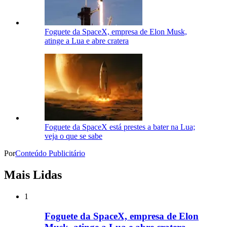
Foguete da SpaceX, empresa de Elon Musk,
atinge a Lua e abre cratera
Foguete da SpaceX está prestes a bater na Lua;
veja o que se sabe
Por
Conteúdo Publicitário
Mais Lidas
1
Foguete da SpaceX, empresa de Elon