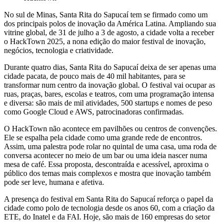
No sul de Minas, Santa Rita do Sapucaí tem se firmado como um
dos principais polos de inovação da América Latina. Ampliando sua
vitrine global, de 31 de julho a 3 de agosto, a cidade volta a receber
o HackTown 2025, a nona edição do maior festival de inovação,
negócios, tecnologia e criatividade.
Durante quatro dias, Santa Rita do Sapucaí deixa de ser apenas uma
cidade pacata, de pouco mais de 40 mil habitantes, para se
transformar num centro da inovação global. O festival vai ocupar as
ruas, praças, bares, escolas e teatros, com uma programação intensa
e diversa: são mais de mil atividades, 500 startups e nomes de peso
como Google Cloud e AWS, patrocinadoras confirmadas.
O HackTown não acontece em pavilhões ou centros de convenções.
Ele se espalha pela cidade como uma grande rede de encontros.
Assim, uma palestra pode rolar no quintal de uma casa, uma roda de
conversa acontecer no meio de um bar ou uma ideia nascer numa
mesa de café. Essa proposta, descontraída e acessível, aproxima o
público dos temas mais complexos e mostra que inovação também
pode ser leve, humana e afetiva.
A presença do festival em Santa Rita do Sapucaí reforça o papel da
cidade como polo de tecnologia desde os anos 60, com a criação da
ETE, do Inatel e da FAI. Hoje, são mais de 160 empresas do setor