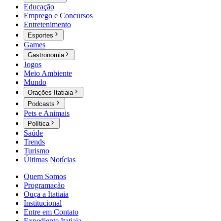
Educação
Emprego e Concursos
Entretenimento
Esportes
Games
Gastronomia
Jogos
Meio Ambiente
Mundo
Orações Itatiaia
Podcasts
Pets e Animais
Política
Saúde
Trends
Turismo
Últimas Notícias
Quem Somos
Programação
Ouça a Itatiaia
Institucional
Entre em Contato
Expediente Itatiaia