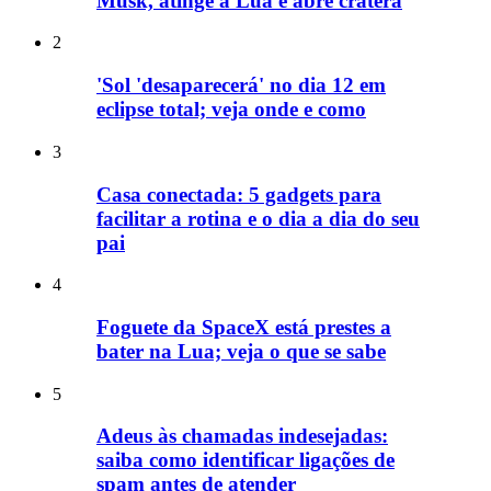
Musk, atinge a Lua e abre cratera
2
'Sol 'desaparecerá' no dia 12 em
eclipse total; veja onde e como
3
Casa conectada: 5 gadgets para
facilitar a rotina e o dia a dia do seu
pai
4
Foguete da SpaceX está prestes a
bater na Lua; veja o que se sabe
5
Adeus às chamadas indesejadas:
saiba como identificar ligações de
spam antes de atender