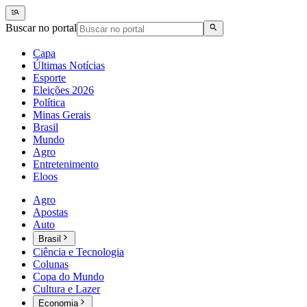
Buscar no portal
Capa
Últimas Notícias
Esporte
Eleições 2026
Política
Minas Gerais
Brasil
Mundo
Agro
Entretenimento
Eloos
Agro
Apostas
Auto
Brasil
Ciência e Tecnologia
Colunas
Copa do Mundo
Cultura e Lazer
Economia