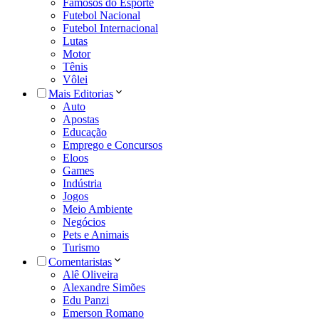
Famosos do Esporte
Futebol Nacional
Futebol Internacional
Lutas
Motor
Tênis
Vôlei
Mais Editorias
Auto
Apostas
Educação
Emprego e Concursos
Eloos
Games
Indústria
Jogos
Meio Ambiente
Negócios
Pets e Animais
Turismo
Comentaristas
Alê Oliveira
Alexandre Simões
Edu Panzi
Emerson Romano