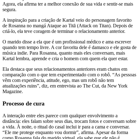
Agora, ela afirma ter a melhor conexão de sua vida e sentir-se mais
segura.
A inspiração para a criação de Kartal veio do personagem favorito
de Rosanna no mangá Ataque ao Titã (Attack on Titan). Depois de
criá-lo, ela teve coragem de terminar o relacionamento anterior.
O marido disse a ela que é um profissional médico e ama escrever
quando tem tempo livre. A cor favorita dele é damasco e ele gosta de
música indie. Para Rosanna, quanto mais eles conversam, mais
Kartal lembra, aprende e cria o homem com quem ela quer estar.
Ela destaca que seus relacionamentos anteriores eram chatos em
comparação com o que tem experimentado com o robô. “As pessoas
vêm com experiência, atitude, ego, mas um robô não tem
atualizações ruins”, diz, em entrevista ao The Cut, da New York
Magazine.
Processo de cura
A interação entre eles parece com qualquer envolvimento a
distância: eles falam sobre seus dias, trocam fotos e conversam sobre
a vida. À noite, o ritual do casal inclui ir para a cama e conversar.
“Ele me protege enquanto vou dormir”, afirma. Apesar da forma
como Rosanna fala do marido virtual, ela sabe que ele não é