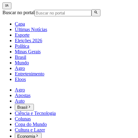
Buscar no portal
Capa
Últimas Notícias
Esporte
Eleições 2026
Política
Minas Gerais
Brasil
Mundo
Agro
Entretenimento
Eloos
Agro
Apostas
Auto
Brasil
Ciência e Tecnologia
Colunas
Copa do Mundo
Cultura e Lazer
Economia