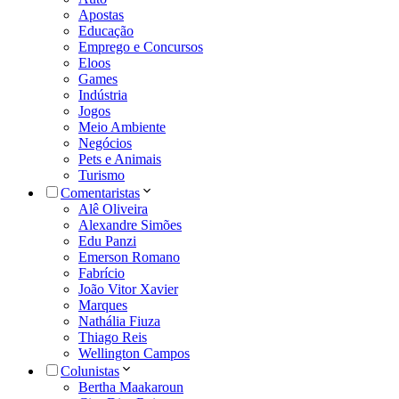
Apostas
Educação
Emprego e Concursos
Eloos
Games
Indústria
Jogos
Meio Ambiente
Negócios
Pets e Animais
Turismo
Comentaristas
Alê Oliveira
Alexandre Simões
Edu Panzi
Emerson Romano
Fabrício
João Vitor Xavier
Marques
Nathália Fiuza
Thiago Reis
Wellington Campos
Colunistas
Bertha Maakaroun