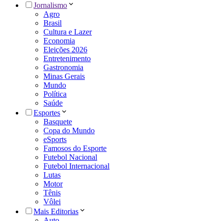
Jornalismo
Agro
Brasil
Cultura e Lazer
Economia
Eleições 2026
Entretenimento
Gastronomia
Minas Gerais
Mundo
Política
Saúde
Esportes
Basquete
Copa do Mundo
eSports
Famosos do Esporte
Futebol Nacional
Futebol Internacional
Lutas
Motor
Tênis
Vôlei
Mais Editorias
Auto