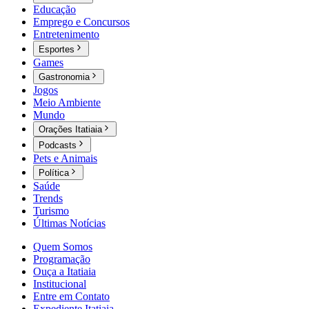
Educação
Emprego e Concursos
Entretenimento
Esportes
Games
Gastronomia
Jogos
Meio Ambiente
Mundo
Orações Itatiaia
Podcasts
Pets e Animais
Política
Saúde
Trends
Turismo
Últimas Notícias
Quem Somos
Programação
Ouça a Itatiaia
Institucional
Entre em Contato
Expediente Itatiaia