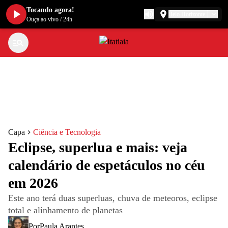
Tocando agora!
Belo Horizonte
Ouça ao vivo
/
24h
Capa
Ciência e Tecnologia
Eclipse, superlua e mais: veja
calendário de espetáculos no céu
em 2026
Este ano terá duas superluas, chuva de meteoros, eclipse
total e alinhamento de planetas
Por
Paula Arantes