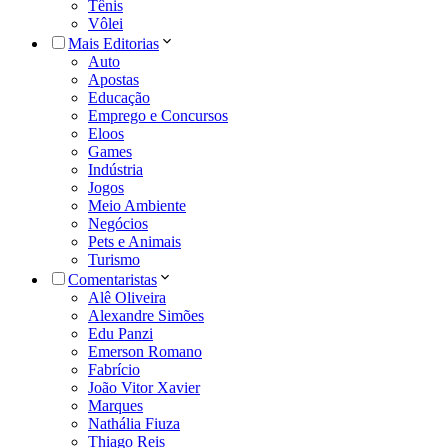
Tênis
Vôlei
Mais Editorias
Auto
Apostas
Educação
Emprego e Concursos
Eloos
Games
Indústria
Jogos
Meio Ambiente
Negócios
Pets e Animais
Turismo
Comentaristas
Alê Oliveira
Alexandre Simões
Edu Panzi
Emerson Romano
Fabrício
João Vitor Xavier
Marques
Nathália Fiuza
Thiago Reis