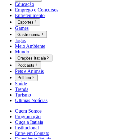
Educação
Emprego e Concursos
Entretenimento
Esportes
Games
Gastronomia
Jogos
Meio Ambiente
Mundo
Orações Itatiaia
Podcasts
Pets e Animais
Política
Saúde
Trends
Turismo
Últimas Notícias
Quem Somos
Programação
Ouça a Itatiaia
Institucional
Entre em Contato
Expediente Itatiaia