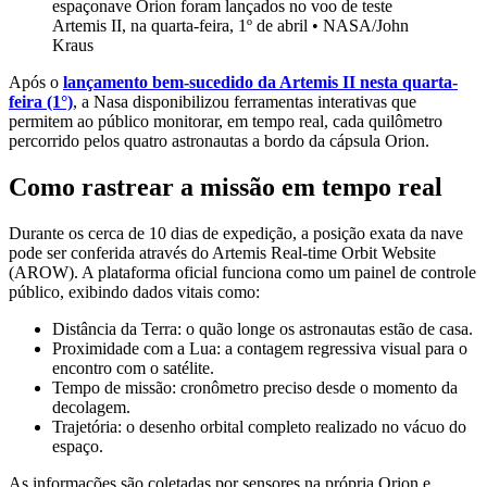
espaçonave Orion foram lançados no voo de teste
Artemis II, na quarta-feira, 1º de abril
•
NASA/John
Kraus
Após o
lançamento bem-sucedido da Artemis II nesta quarta-
feira (1°)
, a Nasa disponibilizou ferramentas interativas que
permitem ao público monitorar, em tempo real, cada quilômetro
percorrido pelos quatro astronautas a bordo da cápsula Orion.
Como rastrear a missão em tempo real
Durante os cerca de 10 dias de expedição, a posição exata da nave
pode ser conferida através do Artemis Real-time Orbit Website
(AROW). A plataforma oficial funciona como um painel de controle
público, exibindo dados vitais como:
Distância da Terra: o quão longe os astronautas estão de casa.
Proximidade com a Lua: a contagem regressiva visual para o
encontro com o satélite.
Tempo de missão: cronômetro preciso desde o momento da
decolagem.
Trajetória: o desenho orbital completo realizado no vácuo do
espaço.
As informações são coletadas por sensores na própria Orion e