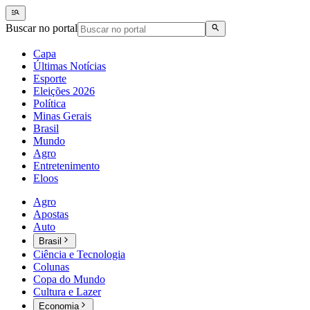
Buscar no portal
Capa
Últimas Notícias
Esporte
Eleições 2026
Política
Minas Gerais
Brasil
Mundo
Agro
Entretenimento
Eloos
Agro
Apostas
Auto
Brasil
Ciência e Tecnologia
Colunas
Copa do Mundo
Cultura e Lazer
Economia