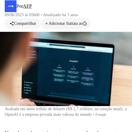
Por
AFP
09/06/2023 às 05h00
•
Atualizado
há 3 anos
Compartilhar
Adicionar Itatiaia ao
Avaliada em meio trilhão de dólares (R$ 2,7 trilhões, na cotação atual), a
OpenAI é a empresa privada mais valiosa do mundo
•
Freepik