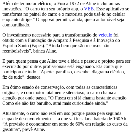
Além de ter motor elétrico, o Fusca 1972 de Aline inclui outras
inovações. “O carro tem seu próprio app, o
VEB
. Esse aplicativo se
transforma no painel do carro e o motorista pode usá-lo no celular
enquanto dirige.” O app vai permitir, ainda, que o automóvel seja
compartilhado.
O investimento necessário para a transformação do
veículo
foi
obtido com a Fundação de Amparo à Pesquisa e à Inovação do
Espírito Santo (Fapes). “Ainda bem que são recursos não
reembolsáveis”, brinca Aline.
E para quem pensa que Aline teve a ideia e passou o projeto para ser
executado por outros profissionais está enganado. Ela conta que
participou de tudo. “Apertei parafuso, desenhei diagrama elétrico,
fiz de tudo”, destaca.
Em ótimo estado de conservação, com todas as características
originais, e com motor totalmente silencioso, o carro chama a
atenção por onde passa. “O Fusca em si já chama bastante atenção.
Como ele não faz barulho, atrai mais curiosidade ainda.”
Atualmente, o carro não está em uso porque passa pela segunda
etapa de desenvolvimento — a que vai instalar a bateria de 160Ah.
“A previsão é economizar em torno de 60% em relação ao custo da
gasolina”, prevê Aline.