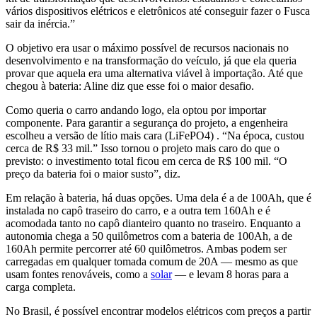
vários dispositivos elétricos e eletrônicos até conseguir fazer o Fusca
sair da inércia.”
O objetivo era usar o máximo possível de recursos nacionais no
desenvolvimento e na transformação do veículo, já que ela queria
provar que aquela era uma alternativa viável à importação. Até que
chegou à bateria: Aline diz que esse foi o maior desafio.
Como queria o carro andando logo, ela optou por importar
componente. Para garantir a segurança do projeto, a engenheira
escolheu a versão de lítio mais cara (LiFePO4) . “Na época, custou
cerca de R$ 33 mil.” Isso tornou o projeto mais caro do que o
previsto: o investimento total ficou em cerca de R$ 100 mil. “O
preço da bateria foi o maior susto”, diz.
Em relação à bateria, há duas opções. Uma dela é a de 100Ah, que é
instalada no capô traseiro do carro, e a outra tem 160Ah e é
acomodada tanto no capô dianteiro quanto no traseiro. Enquanto a
autonomia chega a 50 quilômetros com a bateria de 100Ah, a de
160Ah permite percorrer até 60 quilômetros. Ambas podem ser
carregadas em qualquer tomada comum de 20A — mesmo as que
usam fontes renováveis, como a
solar
— e levam 8 horas para a
carga completa.
No Brasil, é possível encontrar modelos elétricos com preços a partir