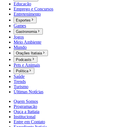
Educação
Emprego e Concursos
Entretenimento
Esportes
Games
Gastronomia
Jogos
Meio Ambiente
Mundo
Orações Itatiaia
Podcasts
Pets e Animais
Política
Saúde
Trends
Turismo
Últimas Notícias
Quem Somos
Programação
Ouça a Itatiaia
Institucional
Entre em Contato
Expediente Itatiaia