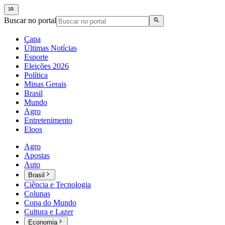
Buscar no portal
Capa
Últimas Notícias
Esporte
Eleições 2026
Política
Minas Gerais
Brasil
Mundo
Agro
Entretenimento
Eloos
Agro
Apostas
Auto
Brasil
Ciência e Tecnologia
Colunas
Copa do Mundo
Cultura e Lazer
Economia