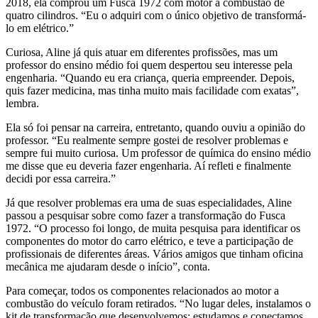
2018, ela comprou um Fusca 1972 com motor a combustão de
quatro cilindros. “Eu o adquiri com o único objetivo de transformá-
lo em elétrico.”
Curiosa, Aline já quis atuar em diferentes profissões, mas um
professor do ensino médio foi quem despertou seu interesse pela
engenharia. “Quando eu era criança, queria empreender. Depois,
quis fazer medicina, mas tinha muito mais facilidade com exatas”,
lembra.
Ela só foi pensar na carreira, entretanto, quando ouviu a opinião do
professor. “Eu realmente sempre gostei de resolver problemas e
sempre fui muito curiosa. Um professor de química do ensino médio
me disse que eu deveria fazer engenharia. Aí refleti e finalmente
decidi por essa carreira.”
Já que resolver problemas era uma de suas especialidades, Aline
passou a pesquisar sobre como fazer a transformação do Fusca
1972. “O processo foi longo, de muita pesquisa para identificar os
componentes do motor do carro elétrico, e teve a participação de
profissionais de diferentes áreas. Vários amigos que tinham oficina
mecânica me ajudaram desde o início”, conta.
Para começar, todos os componentes relacionados ao motor a
combustão do veículo foram retirados. “No lugar deles, instalamos o
kit de transformação que desenvolvemos: estudamos e conectamos