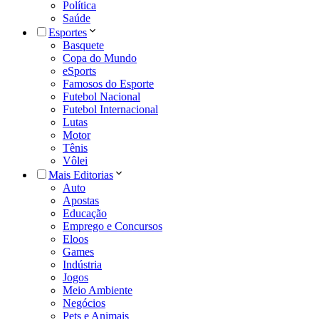
Política
Saúde
Esportes
Basquete
Copa do Mundo
eSports
Famosos do Esporte
Futebol Nacional
Futebol Internacional
Lutas
Motor
Tênis
Vôlei
Mais Editorias
Auto
Apostas
Educação
Emprego e Concursos
Eloos
Games
Indústria
Jogos
Meio Ambiente
Negócios
Pets e Animais