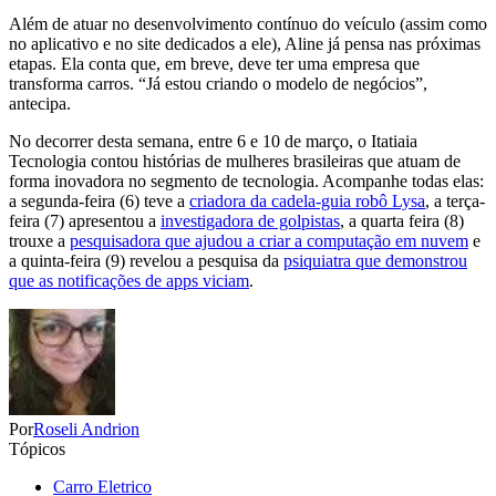
Além de atuar no desenvolvimento contínuo do veículo (assim como
no aplicativo e no site dedicados a ele), Aline já pensa nas próximas
etapas. Ela conta que, em breve, deve ter uma empresa que
transforma carros. “Já estou criando o modelo de negócios”,
antecipa.
No decorrer desta semana, entre 6 e 10 de março, o Itatiaia
Tecnologia contou histórias de mulheres brasileiras que atuam de
forma inovadora no segmento de tecnologia. Acompanhe todas elas:
a segunda-feira (6) teve a
criadora da cadela-guia robô Lysa
, a terça-
feira (7) apresentou a
investigadora de golpistas
, a quarta feira (8)
trouxe a
pesquisadora que ajudou a criar a computação em nuvem
e
a quinta-feira (9) revelou a pesquisa da
psiquiatra que demonstrou
que as notificações de apps viciam
.
Por
Roseli Andrion
Tópicos
Carro Eletrico