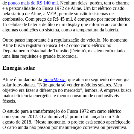
de
pouco mais de R$ 140 mil
. Nenhum deles, porém, tem o charme
e a personalidade do Fusca 1972 de Aline. Um kit elétrico criado
pela startup de Aline, a VEB, permite substituir sistemas de
combustão. Com preço de R$ 45 mil, é composto por motor elétrico,
15 células de bateria de lítio e um display que informa ao condutor
algumas condições do sistema, como a temperatura da bateria.
Outro passo importante é a regularização do veículo. No momento,
Aline busca registrar o Fusca 1972 como carro elétrico no
Departamento Estadual de Trânsito (Detran), mas tem enfrentado
uma lista requisitos e grande burocracia.
Energia solar
Aline é fundadora da
SolarMaxxi
, que atua no segmento de energia
solar fotovoltaica. “Não queria só vender módulos solares. Meu
objetivo era fazer a diferença no mercado”, lembra. A empresa busca
maior eficiência energética e menor consumo de combustíveis
fósseis.
O estudo para a transformação do Fusca 1972 em carro elétrico
começou em 2017. O automóvel já pronto foi lançado em 7 de
agosto de 2018. “Neste momento, o projeto está sendo aperfeiçoado.
O carro ainda não passou por manutenção corretiva ou preventiva.”