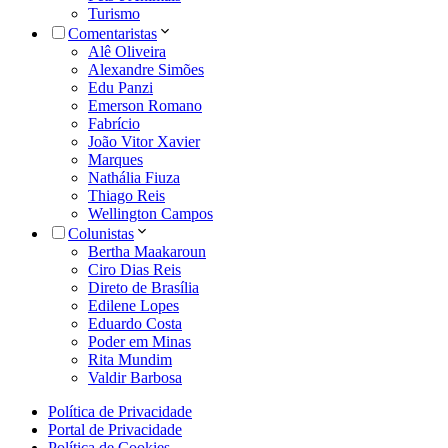
Turismo
Comentaristas
Alê Oliveira
Alexandre Simões
Edu Panzi
Emerson Romano
Fabrício
João Vitor Xavier
Marques
Nathália Fiuza
Thiago Reis
Wellington Campos
Colunistas
Bertha Maakaroun
Ciro Dias Reis
Direto de Brasília
Edilene Lopes
Eduardo Costa
Poder em Minas
Rita Mundim
Valdir Barbosa
Política de Privacidade
Portal de Privacidade
Política de Cookies