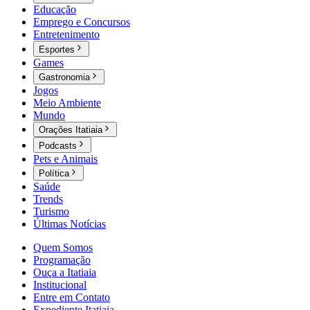
Educação
Emprego e Concursos
Entretenimento
Esportes
Games
Gastronomia
Jogos
Meio Ambiente
Mundo
Orações Itatiaia
Podcasts
Pets e Animais
Política
Saúde
Trends
Turismo
Últimas Notícias
Quem Somos
Programação
Ouça a Itatiaia
Institucional
Entre em Contato
Expediente Itatiaia