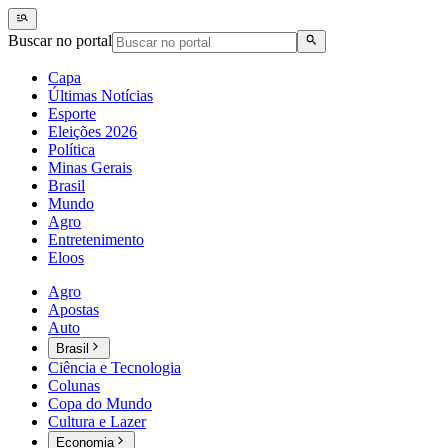
Buscar no portal
Capa
Últimas Notícias
Esporte
Eleições 2026
Política
Minas Gerais
Brasil
Mundo
Agro
Entretenimento
Eloos
Agro
Apostas
Auto
Brasil
Ciência e Tecnologia
Colunas
Copa do Mundo
Cultura e Lazer
Economia