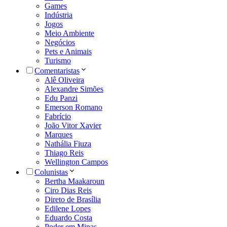
Games
Indústria
Jogos
Meio Ambiente
Negócios
Pets e Animais
Turismo
Comentaristas
Alê Oliveira
Alexandre Simões
Edu Panzi
Emerson Romano
Fabrício
João Vitor Xavier
Marques
Nathália Fiuza
Thiago Reis
Wellington Campos
Colunistas
Bertha Maakaroun
Ciro Dias Reis
Direto de Brasília
Edilene Lopes
Eduardo Costa
Poder em Minas