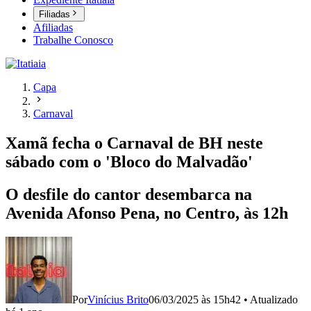
Filiadas
Afiliadas
Trabalhe Conosco
Capa
Carnaval
Xamã fecha o Carnaval de BH neste
sábado com o 'Bloco do Malvadão'
O desfile do cantor desembarca na
Avenida Afonso Pena, no Centro, às 12h
Por
Vinícius Brito
06/03/2025 às 15h42
•
Atualizado