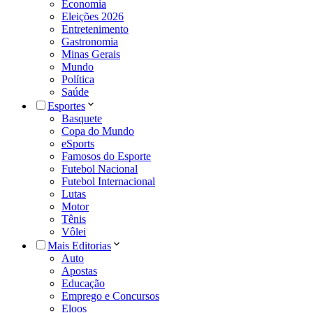
Economia
Eleições 2026
Entretenimento
Gastronomia
Minas Gerais
Mundo
Política
Saúde
Esportes
Basquete
Copa do Mundo
eSports
Famosos do Esporte
Futebol Nacional
Futebol Internacional
Lutas
Motor
Tênis
Vôlei
Mais Editorias
Auto
Apostas
Educação
Emprego e Concursos
Eloos