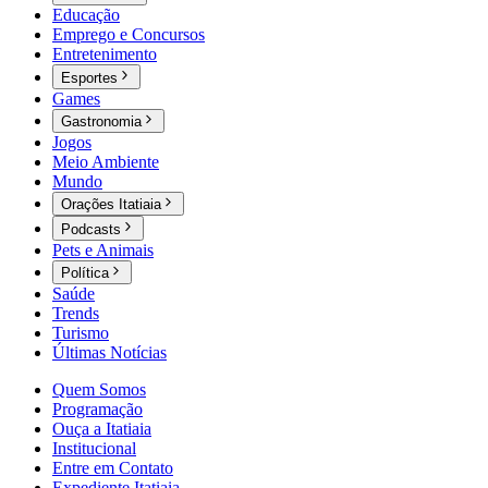
Educação
Emprego e Concursos
Entretenimento
Esportes
Games
Gastronomia
Jogos
Meio Ambiente
Mundo
Orações Itatiaia
Podcasts
Pets e Animais
Política
Saúde
Trends
Turismo
Últimas Notícias
Quem Somos
Programação
Ouça a Itatiaia
Institucional
Entre em Contato
Expediente Itatiaia