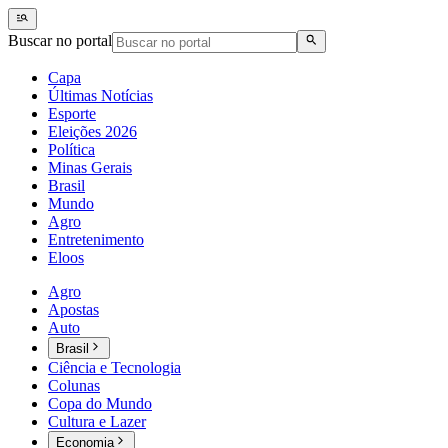
Buscar no portal
Capa
Últimas Notícias
Esporte
Eleições 2026
Política
Minas Gerais
Brasil
Mundo
Agro
Entretenimento
Eloos
Agro
Apostas
Auto
Brasil
Ciência e Tecnologia
Colunas
Copa do Mundo
Cultura e Lazer
Economia