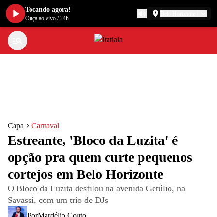
Tocando agora!
Belo Horizonte
Ouça ao vivo
/
24h
Capa
Carnaval
Estreante, 'Bloco da Luzita' é
opção pra quem curte pequenos
cortejos em Belo Horizonte
O Bloco da Luzita desfilou na avenida Getúlio, na
Savassi, com um trio de DJs
Por
Mardélio Couto