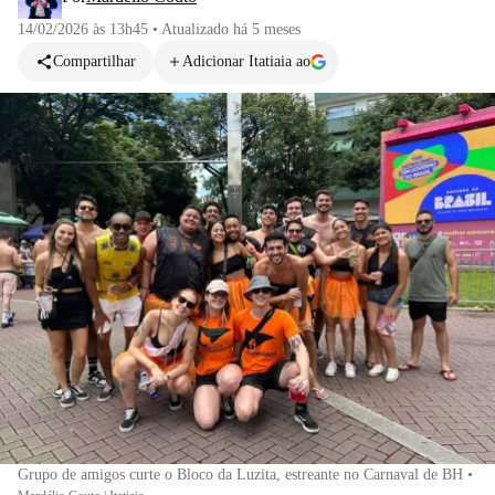
14/02/2026 às 13h45
•
Atualizado
há 5 meses
Compartilhar
Adicionar Itatiaia ao
Grupo de amigos curte o Bloco da Luzita, estreante no Carnaval de BH
•