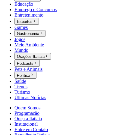
Educação
Emprego e Concursos
Entretenimento
Esportes
Games
Gastronomia
Jogos
Meio Ambiente
Mundo
Orações Itatiaia
Podcasts
Pets e Animais
Política
Saúde
Trends
Turismo
Últimas Notícias
Quem Somos
Programação
Ouça a Itatiaia
Institucional
Entre em Contato
Expediente Itatiaia