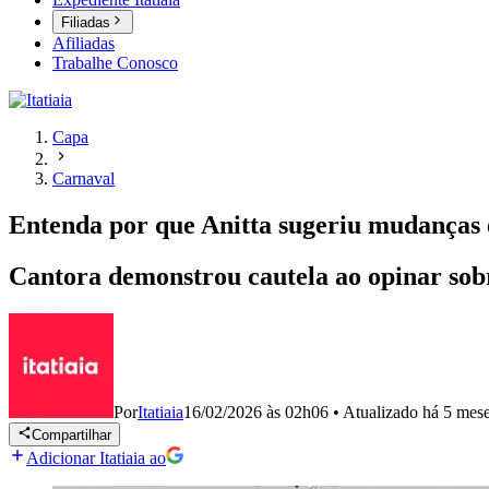
Filiadas
Afiliadas
Trabalhe Conosco
Capa
Carnaval
Entenda por que Anitta sugeriu mudanças 
Cantora demonstrou cautela ao opinar sobre
Por
Itatiaia
16/02/2026 às 02h06
•
Atualizado
há 5 mes
Compartilhar
Adicionar Itatiaia ao