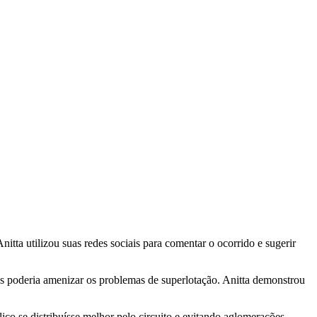
itta utilizou suas redes sociais para comentar o ocorrido e sugerir
icos poderia amenizar os problemas de superlotação. Anitta demonstrou
ico se distribuísse melhor pelo circuito e evitando aglomerações