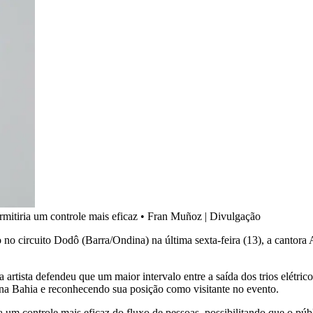
mitiria um controle mais eficaz
•
Fran Muñoz | Divulgação
no circuito Dodô (Barra/Ondina) na última sexta-feira (13), a cantora An
 artista defendeu que um maior intervalo entre a saída dos trios elétr
da na Bahia e reconhecendo sua posição como visitante no evento.
 um controle mais eficaz do fluxo de pessoas, possibilitando que o públ