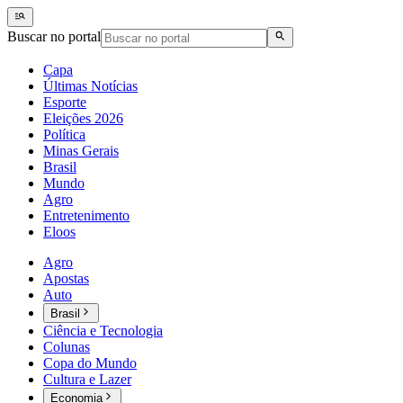
Buscar no portal
Capa
Últimas Notícias
Esporte
Eleições 2026
Política
Minas Gerais
Brasil
Mundo
Agro
Entretenimento
Eloos
Agro
Apostas
Auto
Brasil
Ciência e Tecnologia
Colunas
Copa do Mundo
Cultura e Lazer
Economia