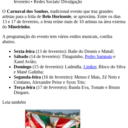
fevereiro
•
Redes Sociais/ Divulgação
O
Carnaval dos Sonhos
, tradicional evento que traz grandes
artistas para a folia de
Belo Horizonte
, se aproxima. Entre os dias
13 e 17 de fevereiro, a festa reúne mais de 10 artistas na área externa
do
Mineirinho
.
A programação do evento tem vários estilos musicais, confira
abaixo.
Sexta-feira
(13 de fevereiro): Baile do Dennis e Matuê;
Sábado
(14 de fevereiro): Thiaguinho,
Pedro Sampaio
e
Xand Avião;
Domingo
(15 de fevereiro): Ludmilla,
Liniker
, Bloco do Silva
e Mané Galinha;
Segunda-feira
(16 de fevereiro): Menos é Mais, Zé Neto e
Cristiano, Alexandre Peixe e Syon Trio;
Terça-feira
(17 de fevereiro): Banda Eva, Tomate e Bruno
Diegues.
Leia também