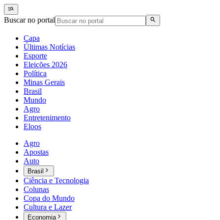
Buscar no portal
Capa
Últimas Notícias
Esporte
Eleições 2026
Política
Minas Gerais
Brasil
Mundo
Agro
Entretenimento
Eloos
Agro
Apostas
Auto
Brasil
Ciência e Tecnologia
Colunas
Copa do Mundo
Cultura e Lazer
Economia