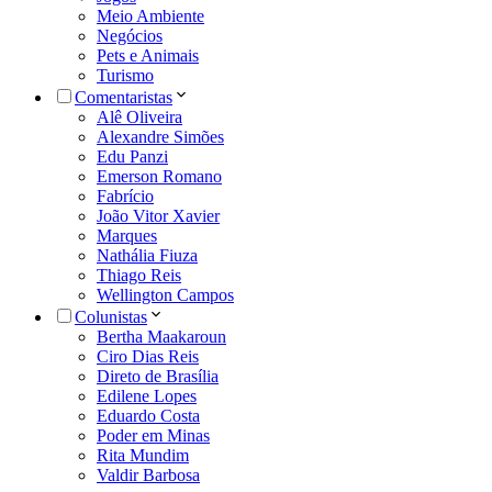
Meio Ambiente
Negócios
Pets e Animais
Turismo
Comentaristas
Alê Oliveira
Alexandre Simões
Edu Panzi
Emerson Romano
Fabrício
João Vitor Xavier
Marques
Nathália Fiuza
Thiago Reis
Wellington Campos
Colunistas
Bertha Maakaroun
Ciro Dias Reis
Direto de Brasília
Edilene Lopes
Eduardo Costa
Poder em Minas
Rita Mundim
Valdir Barbosa