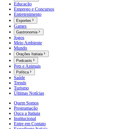
Educação
Emprego e Concursos
Entretenimento
Esportes
Games
Gastronomia
Jogos
Meio Ambiente
Mundo
Orações Itatiaia
Podcasts
Pets e Animais
Política
Saúde
Trends
Turismo
Últimas Notícias
Quem Somos
Programação
Ouça a Itatiaia
Institucional
Entre em Contato
Expediente Itatiaia