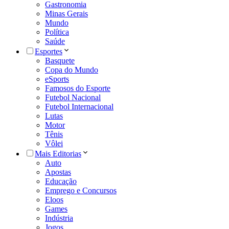
Gastronomia
Minas Gerais
Mundo
Política
Saúde
Esportes
Basquete
Copa do Mundo
eSports
Famosos do Esporte
Futebol Nacional
Futebol Internacional
Lutas
Motor
Tênis
Vôlei
Mais Editorias
Auto
Apostas
Educação
Emprego e Concursos
Eloos
Games
Indústria
Jogos