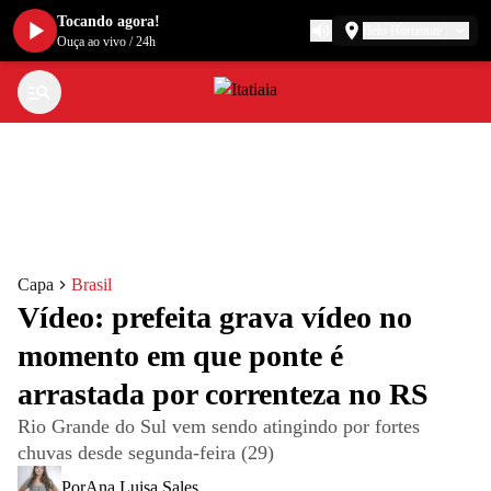
Tocando agora!
Belo Horizonte
Ouça ao vivo
/
24h
Capa
Brasil
Vídeo: prefeita grava vídeo no
momento em que ponte é
arrastada por correnteza no RS
Rio Grande do Sul vem sendo atingindo por fortes
chuvas desde segunda-feira (29)
Por
Ana Luisa Sales