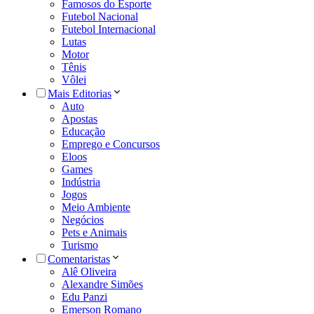
Famosos do Esporte
Futebol Nacional
Futebol Internacional
Lutas
Motor
Tênis
Vôlei
Mais Editorias
Auto
Apostas
Educação
Emprego e Concursos
Eloos
Games
Indústria
Jogos
Meio Ambiente
Negócios
Pets e Animais
Turismo
Comentaristas
Alê Oliveira
Alexandre Simões
Edu Panzi
Emerson Romano