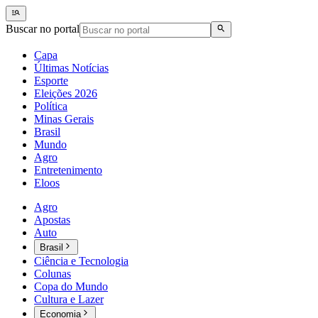
Buscar no portal
Capa
Últimas Notícias
Esporte
Eleições 2026
Política
Minas Gerais
Brasil
Mundo
Agro
Entretenimento
Eloos
Agro
Apostas
Auto
Brasil
Ciência e Tecnologia
Colunas
Copa do Mundo
Cultura e Lazer
Economia