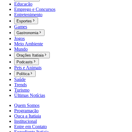
Educação
Emprego e Concursos
Entretenimento
Esportes
Games
Gastronomia
Jogos
Meio Ambiente
Mundo
Orações Itatiaia
Podcasts
Pets e Animais
Política
Saúde
Trends
Turismo
Últimas Notícias
Quem Somos
Programação
Ouça a Itatiaia
Institucional
Entre em Contato
Expediente Itatiaia