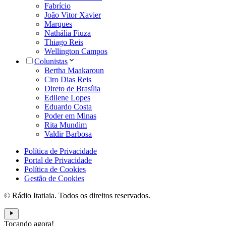
Fabrício
João Vitor Xavier
Marques
Nathália Fiuza
Thiago Reis
Wellington Campos
Colunistas
Bertha Maakaroun
Ciro Dias Reis
Direto de Brasília
Edilene Lopes
Eduardo Costa
Poder em Minas
Rita Mundim
Valdir Barbosa
Política de Privacidade
Portal de Privacidade
Política de Cookies
Gestão de Cookies
© Rádio Itatiaia. Todos os direitos reservados.
Tocando agora!