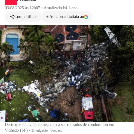
03/08/2025 às 12h07
•
Atualizado
há 1 ano
Compartilhar
Adicionar Itatiaia ao
Destroços de avião começaram a ser retirados de condomínio em
Vinhedo (SP)
•
Divulgação | Voepass