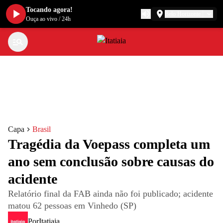
Tocando agora!
Belo Horizonte
Ouça ao vivo
/
24h
Capa
Brasil
Tragédia da Voepass completa um
ano sem conclusão sobre causas do
acidente
Relatório final da FAB ainda não foi publicado; acidente
matou 62 pessoas em Vinhedo (SP)
Por
Itatiaia