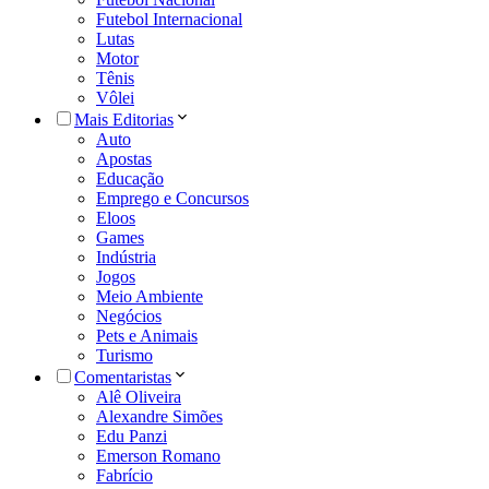
Futebol Internacional
Lutas
Motor
Tênis
Vôlei
Mais Editorias
Auto
Apostas
Educação
Emprego e Concursos
Eloos
Games
Indústria
Jogos
Meio Ambiente
Negócios
Pets e Animais
Turismo
Comentaristas
Alê Oliveira
Alexandre Simões
Edu Panzi
Emerson Romano
Fabrício