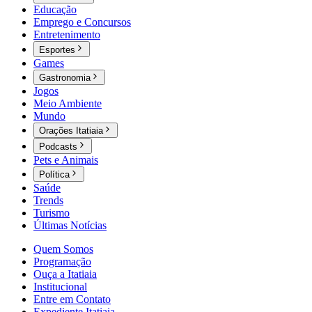
Educação
Emprego e Concursos
Entretenimento
Esportes
Games
Gastronomia
Jogos
Meio Ambiente
Mundo
Orações Itatiaia
Podcasts
Pets e Animais
Política
Saúde
Trends
Turismo
Últimas Notícias
Quem Somos
Programação
Ouça a Itatiaia
Institucional
Entre em Contato
Expediente Itatiaia