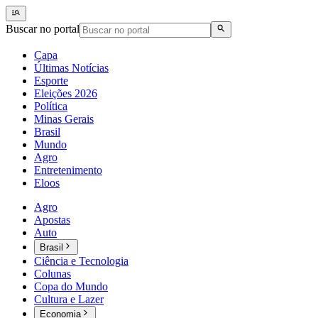
Buscar no portal
Capa
Últimas Notícias
Esporte
Eleições 2026
Política
Minas Gerais
Brasil
Mundo
Agro
Entretenimento
Eloos
Agro
Apostas
Auto
Brasil
Ciência e Tecnologia
Colunas
Copa do Mundo
Cultura e Lazer
Economia