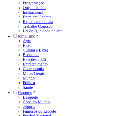
Programação
Ouça a Itatiaia
Institucional
Entre em Contato
Expediente Itatiaia
Trabalhe Conosco
Lei de Igualdade Salarial
Jornalismo
Agro
Brasil
Cultura e Lazer
Economia
Eleições 2026
Entretenimento
Gastronomia
Minas Gerais
Mundo
Política
Saúde
Esportes
Basquete
Copa do Mundo
eSports
Famosos do Esporte
Futebol Nacional