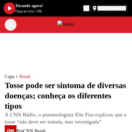
Tocando agora!
Belo Horizonte
Ouça ao vivo
/
24h
Capa
Brasil
Tosse pode ser sintoma de diversas
doenças; conheça os diferentes
tipos
À CNN Rádio, o pneumologista Elie Fiss explicou que a
tosse “não deve ser tratada, mas investigada”
Por
CNN Brasil