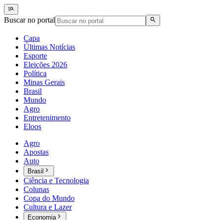
Buscar no portal
Capa
Últimas Notícias
Esporte
Eleições 2026
Política
Minas Gerais
Brasil
Mundo
Agro
Entretenimento
Eloos
Agro
Apostas
Auto
Brasil
Ciência e Tecnologia
Colunas
Copa do Mundo
Cultura e Lazer
Economia