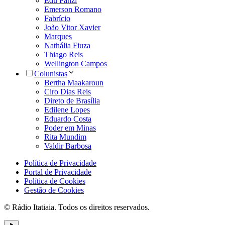
Edu Panzi
Emerson Romano
Fabrício
João Vitor Xavier
Marques
Nathália Fiuza
Thiago Reis
Wellington Campos
Colunistas
Bertha Maakaroun
Ciro Dias Reis
Direto de Brasília
Edilene Lopes
Eduardo Costa
Poder em Minas
Rita Mundim
Valdir Barbosa
Política de Privacidade
Portal de Privacidade
Política de Cookies
Gestão de Cookies
© Rádio Itatiaia. Todos os direitos reservados.