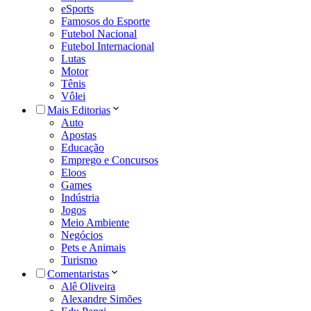
eSports
Famosos do Esporte
Futebol Nacional
Futebol Internacional
Lutas
Motor
Tênis
Vôlei
Mais Editorias
Auto
Apostas
Educação
Emprego e Concursos
Eloos
Games
Indústria
Jogos
Meio Ambiente
Negócios
Pets e Animais
Turismo
Comentaristas
Alê Oliveira
Alexandre Simões