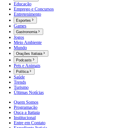
Educação
Emprego e Concursos
Entretenimento
Esportes
Games
Gastronomia
Jogos
Meio Ambiente
Mundo
Orações Itatiaia
Podcasts
Pets e Animais
Política
Saúde
Trends
Turismo
Últimas Notícias
Quem Somos
Programação
Ouça a Itatiaia
Institucional
Entre em Contato
Expediente Itatiaia