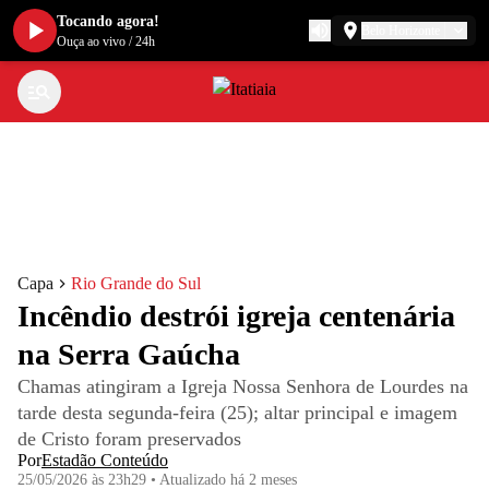
Tocando agora!
Belo Horizonte
Ouça ao vivo
/
24h
Capa
Rio Grande do Sul
Incêndio destrói igreja centenária
na Serra Gaúcha
Chamas atingiram a Igreja Nossa Senhora de Lourdes na
tarde desta segunda-feira (25); altar principal e imagem
de Cristo foram preservados
Por
Estadão Conteúdo
25/05/2026 às 23h29
•
Atualizado
há 2 meses